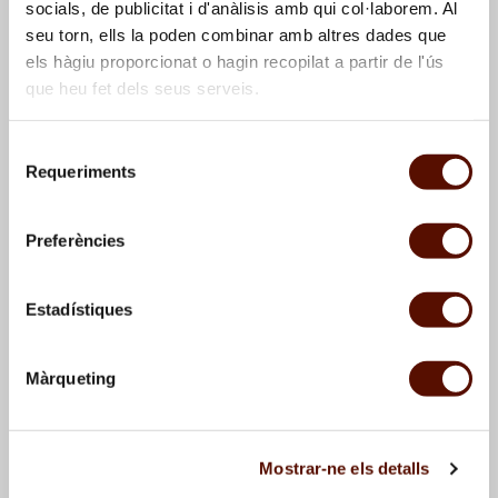
socials, de publicitat i d'anàlisis amb qui col·laborem. Al
seu torn, ells la poden combinar amb altres dades que
els hàgiu proporcionat o hagin recopilat a partir de l'ús
que heu fet dels seus serveis.
Selecció
Requeriments
de
consentiment
Sense títol (Pinya)
, 1907
Estudi de cases i
personatge
, 1907
Preferències
Estadístiques
Màrqueting
Mostrar-ne els detalls