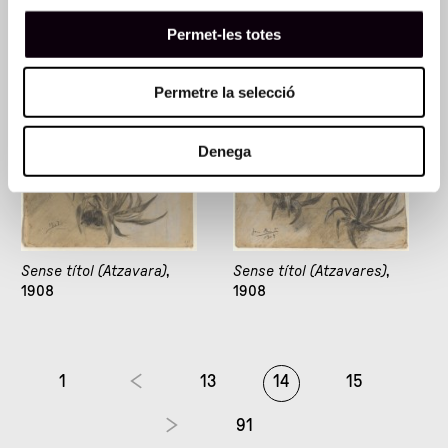
Paisatge amb arbres
,
Paisatge amb arbres
,
1908
1908
Permet-les totes
Permetre la selecció
Denega
Sense títol (Atzavara)
,
Sense títol (Atzavares)
,
1908
1908
1
13
14
15
91