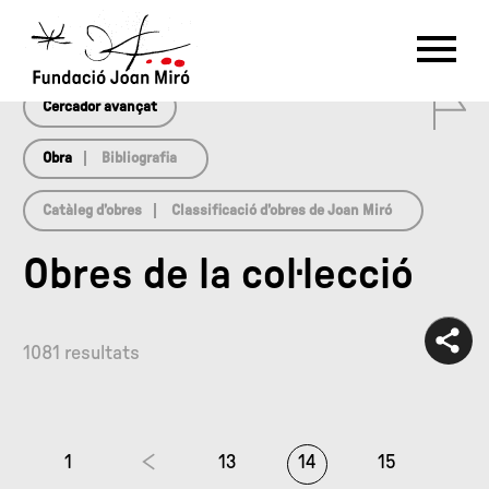
array(0) { }
RU
DE
FR
EN
ES
CAT
0
PT
NL
IT
中文
한국어
日本語
Cercador avançat
Obra
Bibliografia
Catàleg d’obres
Classificació d’obres de Joan Miró
Obres de la col·lecció
1081 resultats
1
13
14
15