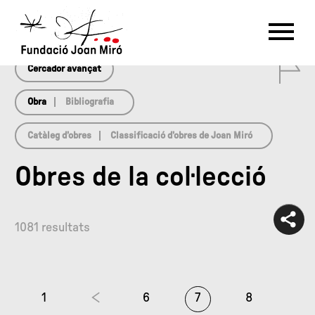
array(0) { }
RU
DE
FR
EN
ES
CAT
0
PT
NL
IT
中文
한국어
日本語
Cercador avançat
Obra
Bibliografia
Catàleg d’obres
Classificació d’obres de Joan Miró
Obres de la col·lecció
1081 resultats
1
6
7
8