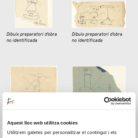
Dibuix preparatori d'obra
Dibuix preparatori d'obra
no identificada
no identificada
Dibuix preparatori d'obra
Dibuix preparatori de
no identificada
Carbassa, 1956
Aquest lloc web utilitza cookies
Utilitzem galetes per personalitzar el contingut i els