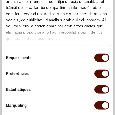
anuncis, oferir funcions de mitjans socials i analitzar el
trànsit del lloc. També compartim la informació sobre
com feu servir el nostre lloc amb els partners de mitjans
socials, de publicitat i d'anàlisis amb qui col·laborem. Al
seu torn, ells la poden combinar amb altres dades que
els hàgiu proporcionat o hagin recopilat a partir de l'ús
que heu fet dels seus serveis.
Dibuix relacionat amb
Dibuixos de Post de
Selecció
Sense títol, 1951
planxar, 1956; Gran
Requeriments
de
palmera, 1956; Pòrtic,
consentiment
1956; Gran personatge,
1956, i altres obres no
Preferències
identificades
Estadístiques
Màrqueting