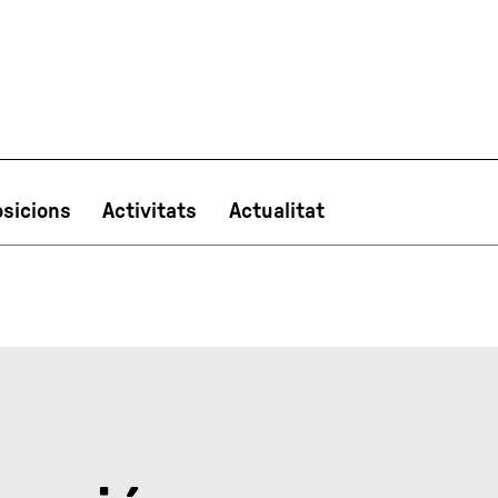
sicions
Activitats
Actualitat
PT
NL
IT
한국어
日本語