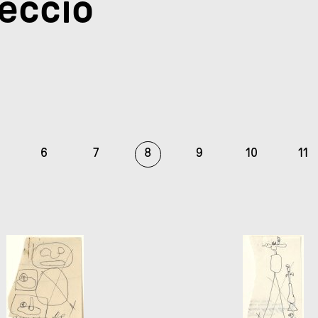
lecció
6
7
8
9
10
11