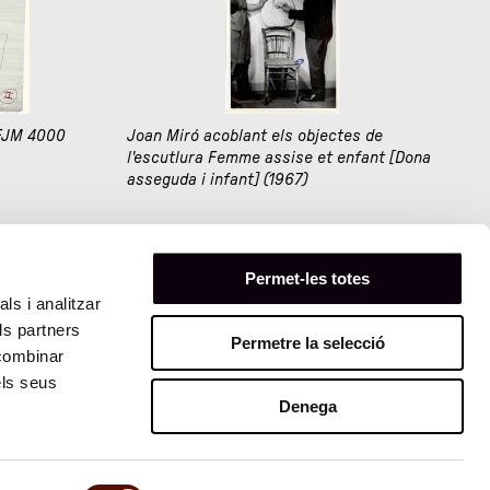
 FJM 4000
Joan Miró acoblant els objectes de
l'escutlura Femme assise et enfant [Dona
asseguda i infant] (1967)
Permet-les totes
91
ls i analitzar
ls partners
Permetre la selecció
 combinar
els seus
Denega