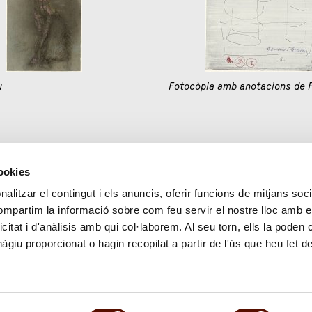
u
Fotocòpia amb anotacions de
cookies
6
7
8
9
10
11
alitzar el contingut i els anuncis, oferir funcions de mitjans socia
compartim la informació sobre com feu servir el nostre lloc amb e
icitat i d'anàlisis amb qui col·laborem. Al seu torn, ells la poden
giu proporcionat o hagin recopilat a partir de l'ús que heu fet d