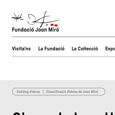
array(0) { }
Visita’ns
La Fundació
La Col·lecció
Expo
Catàleg d’obres
Classificació d’obres de Joan Miró