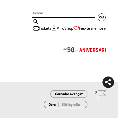
Tickets
MiróShop
Fes-te membre
中文
RU
DE
FR
EN
ES
CAT
0
Cercador avançat
Obra
Bibliografia