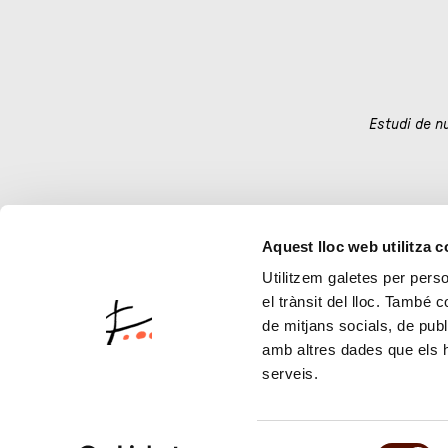
Estudi de n
Aquest lloc web utilitza 
1
5
Utilitzem galetes per person
el trànsit del lloc. També 
de mitjans socials, de publ
amb altres dades que els hà
serveis.
Selecció