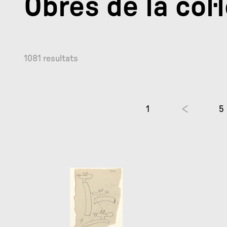
Obres de la col·
1081 resultats
1
5