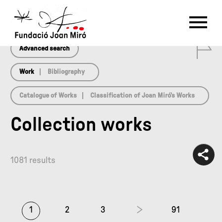
array(0) { }
RU
DE
FR
EN
ES
CAT
0
PT
NL
IT
中文
한국어
日本語
Advanced search
Work
Bibliography
Catalogue of Works
Classification of Joan Miró’s Works
Collection works
1081 results
1
2
3
91