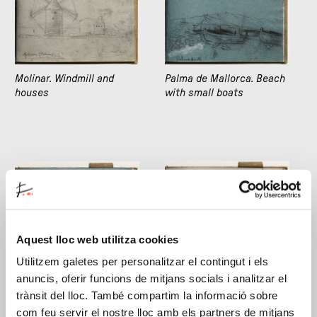
Molinar. Windmill and
Palma de Mallorca. Beach
houses
with small boats
Aquest lloc web utilitza cookies
Utilitzem galetes per personalitzar el contingut i els
Palma de Mallorca. Beach
Palma de Mallorca.
anuncis, oferir funcions de mitjans socials i analitzar el
with small boats
Bellver castle
trànsit del lloc. També compartim la informació sobre
com feu servir el nostre lloc amb els partners de mitjans