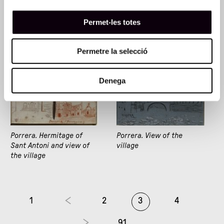
Palma de Mallorca. Small
Palma de Mallorca. Wharf
boats
with small boats
Permet-les totes
Permetre la selecció
Denega
Porrera. Hermitage of
Porrera. View of the
Sant Antoni and view of
village
the village
1
2
3
4
91