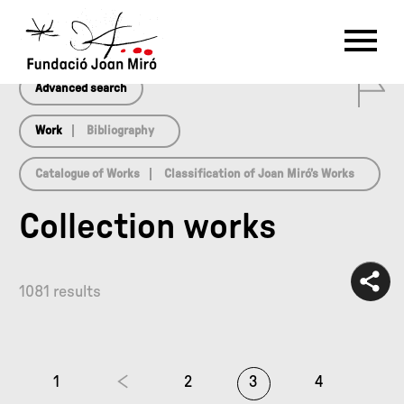
array(0) { }
RU
DE
FR
EN
ES
CAT
0
PT
NL
IT
中文
한국어
日本語
Advanced search
Work
Bibliography
Catalogue of Works
Classification of Joan Miró’s Works
Collection works
1081 results
1
2
3
4