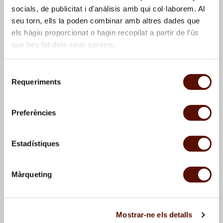
socials, de publicitat i d'anàlisis amb qui col·laborem. Al
seu torn, ells la poden combinar amb altres dades que
els hàgiu proporcionat o hagin recopilat a partir de l'ús
que heu fet dels seus serveis.
Selecció
Requeriments
de
consentiment
Palma de Mallorca.
Palma de Mallorca. La
Cathedral square
Llotja
Preferències
Estadístiques
Màrqueting
Mostrar-ne els detalls