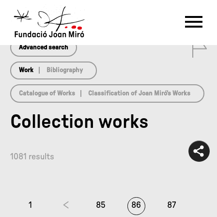
array(0) { }
RU
DE
FR
EN
ES
CAT
0
PT
NL
IT
中文
한국어
日本語
Advanced search
Work
Bibliography
Catalogue of Works
Classification of Joan Miró’s Works
Collection works
1081 results
1
85
86
87