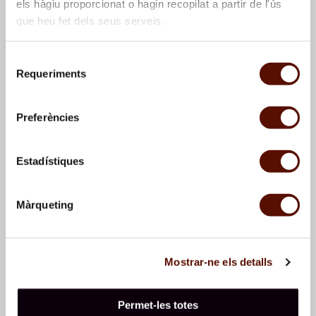
els hàgiu proporcionat o hagin recopilat a partir de l'ús
que heu fet dels seus serveis.
Selecció
Requeriments
de
consentiment
Birds in space
, 1978
Figure, bird, star
, 1978
Preferències
Estadístiques
Màrqueting
Mostrar-ne els detalls
Figure, bird
, 1978
Figure, bird
, 1978
Permet-les totes