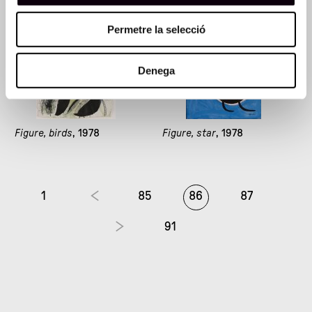
Permetre la selecció
Denega
Figure, birds
, 1978
Figure, star
, 1978
1
85
86
87
91