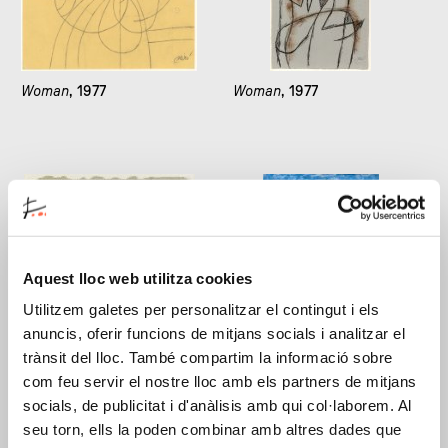
Woman
, 1977
Woman
, 1977
Aquest lloc web utilitza cookies
Utilitzem galetes per personalitzar el contingut i els
anuncis, oferir funcions de mitjans socials i analitzar el
Woman
, 1977
Birds encircling the star
of hope
, 1978
trànsit del lloc. També compartim la informació sobre
com feu servir el nostre lloc amb els partners de mitjans
socials, de publicitat i d'anàlisis amb qui col·laborem. Al
seu torn, ells la poden combinar amb altres dades que