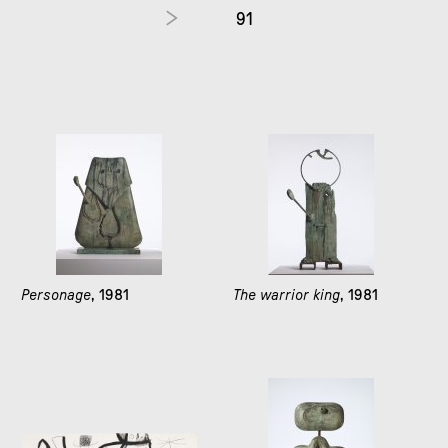
91
Personage
, 1981
The warrior king
, 1981