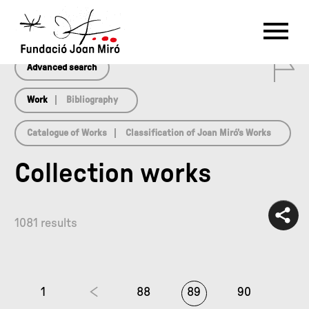
array(0) { }
RU
DE
FR
EN
ES
CAT
0
PT
NL
IT
中文
한국어
日本語
Advanced search
Work
Bibliography
Catalogue of Works
Classification of Joan Miró’s Works
Collection works
1081 results
1
88
89
90