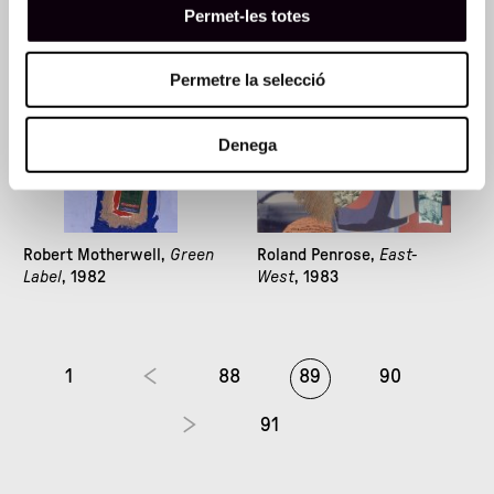
Permet-les totes
Permetre la selecció
Denega
Robert Motherwell,
Green
Roland Penrose,
East-
Label
, 1982
West
, 1983
1
88
89
90
91