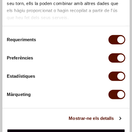
seu torn, ells la poden combinar amb altres dades que
els hàgiu proporcionat o hagin recopilat a partir de l'ús
que heu fet dels seus serveis.
Selecció
Requeriments
de
consentiment
Woman and bird
, 1981
Woman and bird
, 1981
Preferències
Estadístiques
Màrqueting
Mostrar-ne els detalls
Woman in a cemetery
,
Woman
, 1981
1981