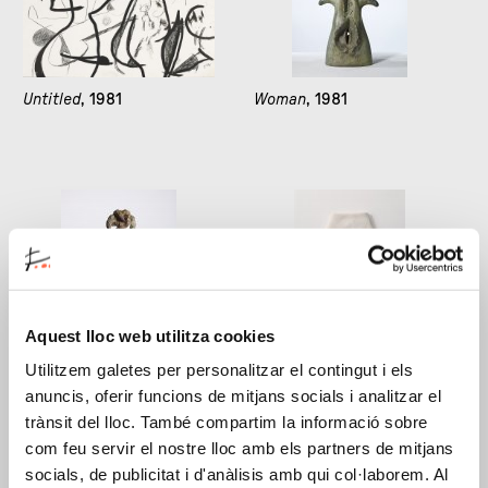
Untitled
, 1981
Woman
, 1981
Aquest lloc web utilitza cookies
Woman
, 1981
Cloth napkin. Starting
Utilitzem galetes per personalitzar el contingut i els
point for Personage, 1981
,
anuncis, oferir funcions de mitjans socials i analitzar el
1981
trànsit del lloc. També compartim la informació sobre
com feu servir el nostre lloc amb els partners de mitjans
socials, de publicitat i d'anàlisis amb qui col·laborem. Al