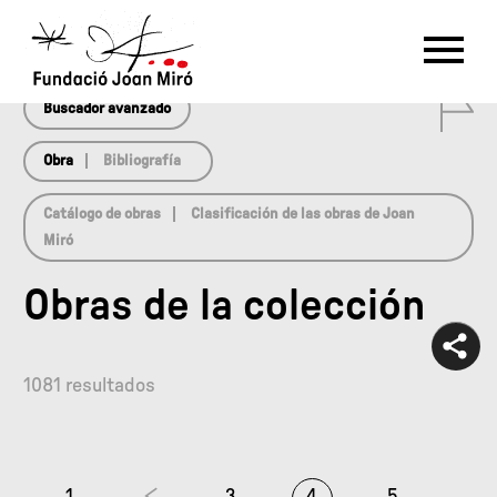
array(0) { }
RU
DE
FR
EN
ES
CAT
0
PT
NL
IT
中文
한국어
日本語
Buscador avanzado
Obra
Bibliografía
Catálogo de obras
Clasificación de las obras de Joan
Miró
Obras de la colección
1081 resultados
1
3
4
5