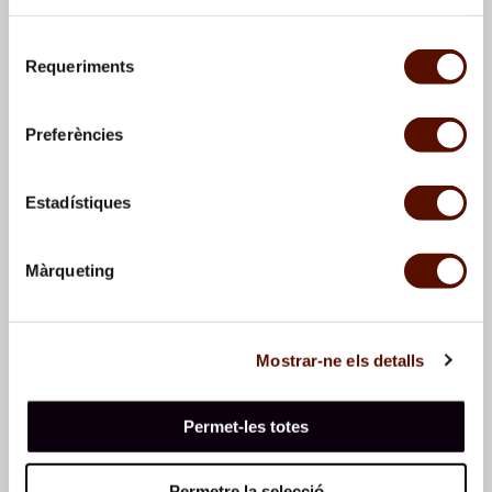
Selecció
Requeriments
de
consentiment
Preferències
Estadístiques
Prades. Iglesia
Prades. Pueblo
Màrqueting
Sin título (Desnudo de pie)
Mostrar-ne els detalls
Permet-les totes
Sin título (Desnudo de pie)
Permetre la selecció