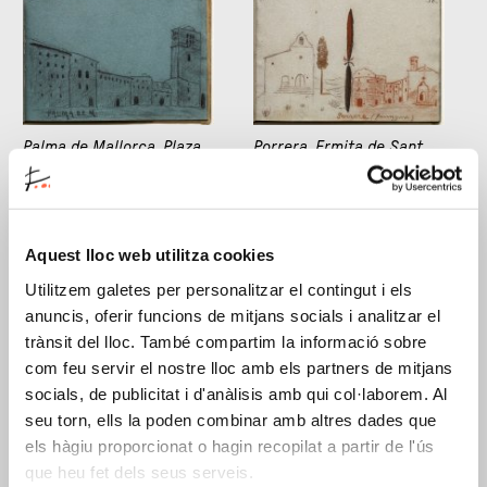
Palma de Mallorca. Plaza
Porrera. Ermita de Sant
de la Catedral
Antoni y vista del pueblo
Aquest lloc web utilitza cookies
Utilitzem galetes per personalitzar el contingut i els
anuncis, oferir funcions de mitjans socials i analitzar el
trànsit del lloc. També compartim la informació sobre
com feu servir el nostre lloc amb els partners de mitjans
socials, de publicitat i d'anàlisis amb qui col·laborem. Al
seu torn, ells la poden combinar amb altres dades que
Porrera. Vista del pueblo
Prades. Calle del pueblo
els hàgiu proporcionat o hagin recopilat a partir de l'ús
que heu fet dels seus serveis.