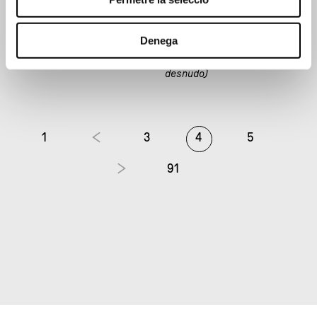
Denega
Sin título (Desnudo de pie)
Sin título (Estudio de
desnudo)
1
3
4
5
91