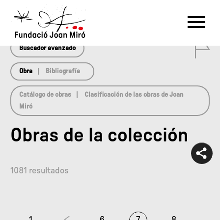
array(0) { }
RU
DE
FR
EN
ES
CAT
0
PT
NL
IT
中文
한국어
日本語
Buscador avanzado
Obra
Bibliografía
Catálogo de obras
Clasificación de las obras de Joan
Miró
Obras de la colección
1081 resultados
1
6
7
8