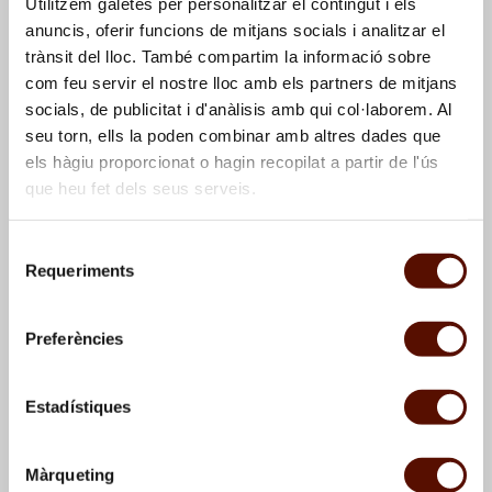
Utilitzem galetes per personalitzar el contingut i els
anuncis, oferir funcions de mitjans socials i analitzar el
trànsit del lloc. També compartim la informació sobre
com feu servir el nostre lloc amb els partners de mitjans
socials, de publicitat i d'anàlisis amb qui col·laborem. Al
seu torn, ells la poden combinar amb altres dades que
els hàgiu proporcionat o hagin recopilat a partir de l'ús
que heu fet dels seus serveis.
Dibujo relacionado con
Dibujos de Tabla de
Selecció
Sin título, 1951
planchar, 1956; Gran
Requeriments
de
palmera, 1956; Pórtico,
consentiment
1956; Gran personaje,
1956, y otras obras no
Preferències
identificadas
Estadístiques
Màrqueting