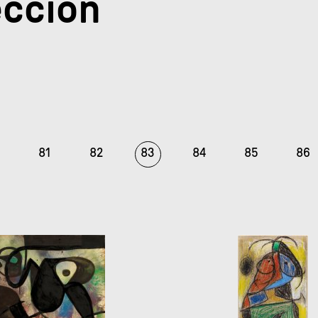
ección
81
82
83
84
85
86