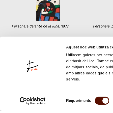
Personaje delante de la luna
, 1977
Personaje, 
Aquest lloc web utilitza 
1
80
Utilitzem galetes per person
el trànsit del lloc. També 
de mitjans socials, de publ
amb altres dades que els hà
serveis.
Selecció
Requeriments
de
consentiment