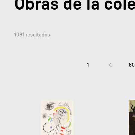
Obras de la col
1081 resultados
1
80