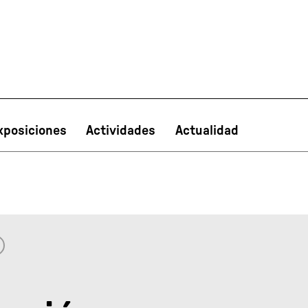
xposiciones
Actividades
Actualidad
PT
NL
IT
한국어
日本語