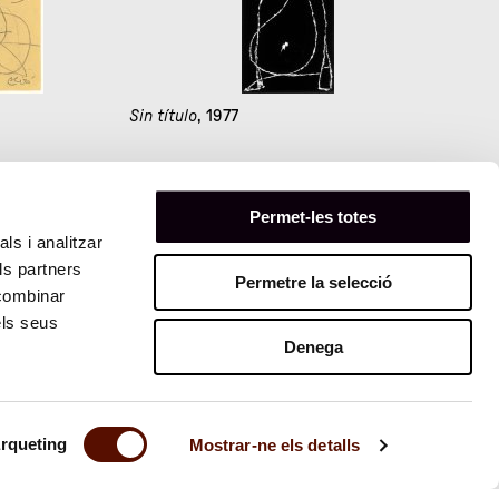
Sin título
, 1977
Permet-les totes
91
ls i analitzar
ls partners
Permetre la selecció
 combinar
els seus
Denega
rqueting
Mostrar-ne els detalls