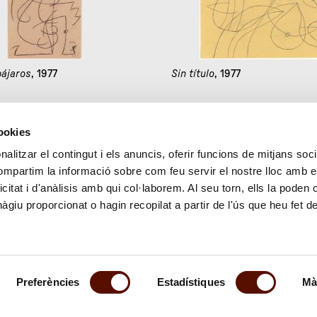
pájaros
, 1977
Sin título
, 1977
cookies
81
82
83
84
85
86
alitzar el contingut i els anuncis, oferir funcions de mitjans socia
compartim la informació sobre com feu servir el nostre lloc amb e
icitat i d'anàlisis amb qui col·laborem. Al seu torn, ells la poden
giu proporcionat o hagin recopilat a partir de l'ús que heu fet d
Preferències
Estadístiques
Mà