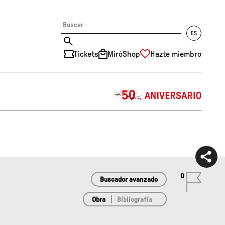
Tickets
MiróShop
Hazte miembro
中文
RU
DE
FR
EN
ES
CAT
0
Buscador avanzado
Obra
Bibliografía