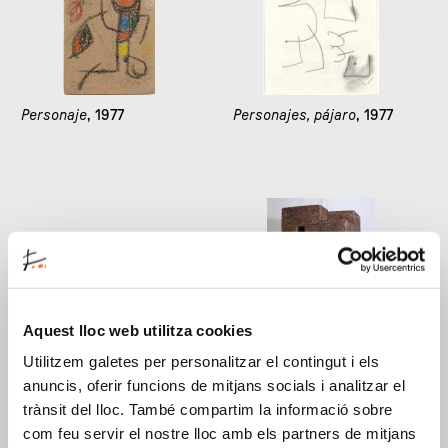
Personaje
, 1977
Personajes, pájaro
, 1977
Aquest lloc web utilitza cookies
Personajes
, 1977
Eduardo Chillida,
Utilitzem galetes per personalitzar el contingut i els
Arquitectura heterodoxa I
,
anuncis, oferir funcions de mitjans socials i analitzar el
1978
trànsit del lloc. També compartim la informació sobre
com feu servir el nostre lloc amb els partners de mitjans