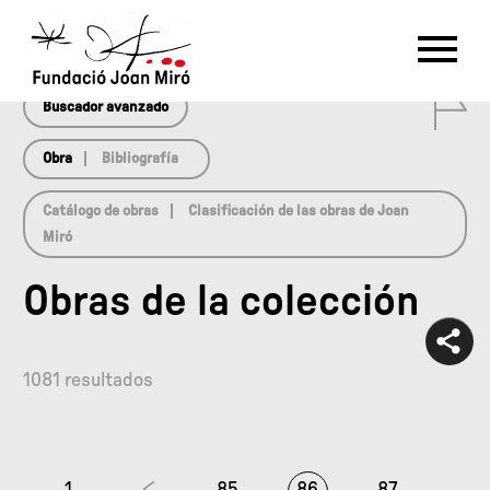
array(0) { }
RU
DE
FR
EN
ES
CAT
0
PT
NL
IT
中文
한국어
日本語
Buscador avanzado
Obra
Bibliografía
Catálogo de obras
Clasificación de las obras de Joan
Miró
Obras de la colección
1081 resultados
1
85
86
87