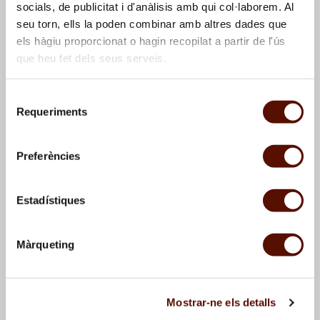
socials, de publicitat i d'anàlisis amb qui col·laborem. Al
seu torn, ells la poden combinar amb altres dades que
els hàgiu proporcionat o hagin recopilat a partir de l'ús
que heu fet dels seus serveis.
Selecció
Requeriments
de
consentiment
El pájaro rojo
, 1978
Jean Hélion,
Escalada
sombrerera
, 1978
Preferències
Estadístiques
Màrqueting
Mostrar-ne els detalls