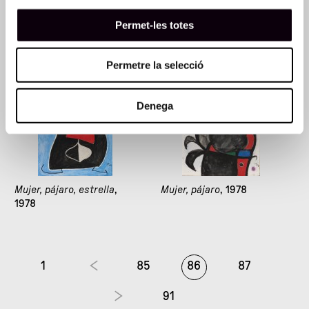
Mujer con un bonito
Mujer y pájaros en un
sombrero, estrella
, 1978
paisaje nocturno
, 1978
Permet-les totes
Permetre la selecció
Denega
Mujer, pájaro, estrella
,
Mujer, pájaro
, 1978
1978
1
85
86
87
91