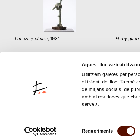
Cabeza y pájaro
, 1981
El rey guer
Aquest lloc web utilitza 
1
Utilitzem galetes per person
el trànsit del lloc. També 
de mitjans socials, de publ
amb altres dades que els hà
serveis.
Selecció
Requeriments
de