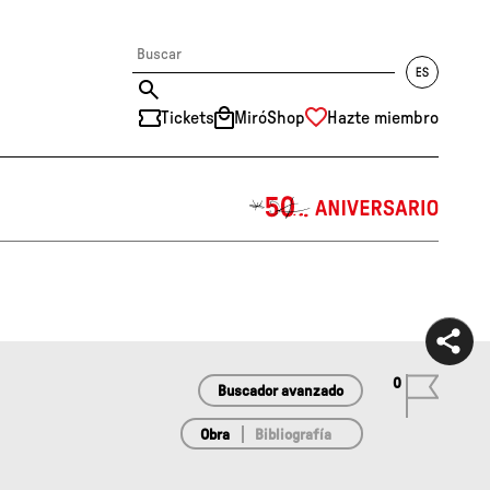
Tickets
MiróShop
Hazte miembro
中文
RU
DE
FR
EN
ES
CAT
0
Buscador avanzado
Obra
Bibliografía