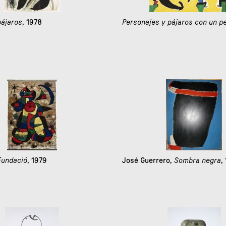
pájaros
, 1978
Personajes y pájaros con un p
 Fundació
, 1979
José Guerrero,
Sombra negra
,