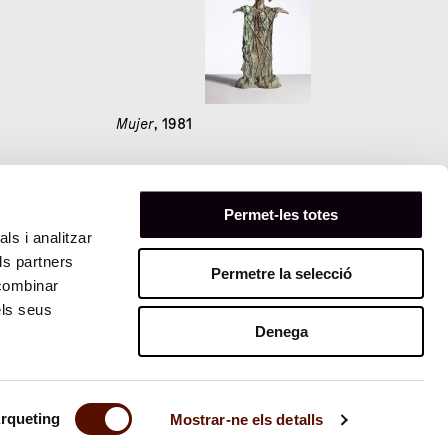
Mujer
, 1981
Permet-les totes
91
ls i analitzar
ls partners
Permetre la selecció
 combinar
els seus
Denega
rqueting
Mostrar-ne els detalls