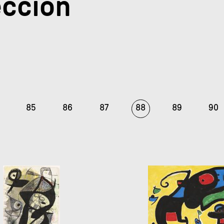
ección
85
86
87
88
89
90