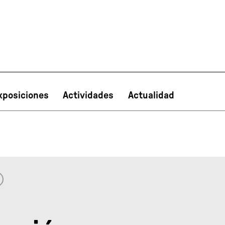
xposiciones
Actividades
Actualidad
PT
NL
IT
한국어
日本語