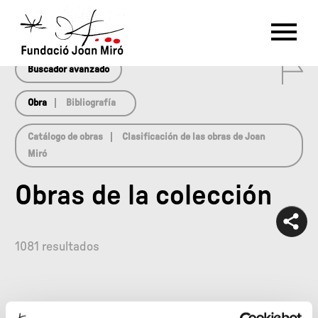
array(0) { }
RU
DE
FR
EN
ES
CAT
0
PT
NL
IT
中文
한국어
日本語
Buscador avanzado
Obra
Bibliografía
Catálogo de obras
Clasificación de las obras de Joan
Miró
Obras de la colección
1081 resultados
1
89
90
91