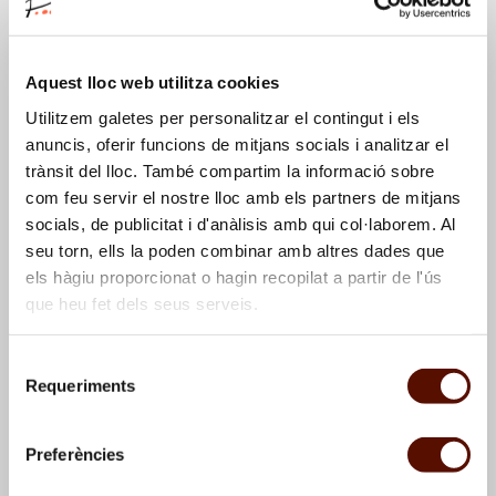
Aquest lloc web utilitza cookies
Utilitzem galetes per personalitzar el contingut i els
anuncis, oferir funcions de mitjans socials i analitzar el
trànsit del lloc. També compartim la informació sobre
com feu servir el nostre lloc amb els partners de mitjans
socials, de publicitat i d'anàlisis amb qui col·laborem. Al
seu torn, ells la poden combinar amb altres dades que
els hàgiu proporcionat o hagin recopilat a partir de l'ús
que heu fet dels seus serveis.
Pintura
, [1925 - 1927]
Selecció
Requeriments
de
1
89
90
91
consentiment
Preferències