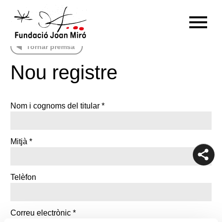
Tornar premsa
RU
DE
FR
EN
ES
CAT
Nou registre
PT
NL
IT
中文
한국어
日本語
Nom i cognoms del titular *
Mitjà *
Telèfon
Correu electrònic *