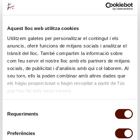
Contrasenya *
Aquest lloc web utilitza cookies
Utilitzem galetes per personalitzar el contingut i els
Repetiu Contrasenya *
anuncis, oferir funcions de mitjans socials i analitzar el
trànsit del lloc. També compartim la informació sobre
com feu servir el nostre lloc amb els partners de mitjans
socials, de publicitat i d'anàlisis amb qui col·laborem. Al
* Camps obligatoris
seu torn, ells la poden combinar amb altres dades que
els hàgiu proporcionat o hagin recopilat a partir de l'ús
que heu fet dels seus serveis.
He llegit l’advertiment legal per enviar el formulari i
n’accepto les condicions.
Llegir l’advertiment legal
*
Selecció
Les imatges de premsa tenen un ús exclusiu per difusió
Requeriments
de
en els mitjans de comunicació, però els drets d’autor
consentiment
correspondran sempre a l’autor o al seu representant
legal *
Preferències