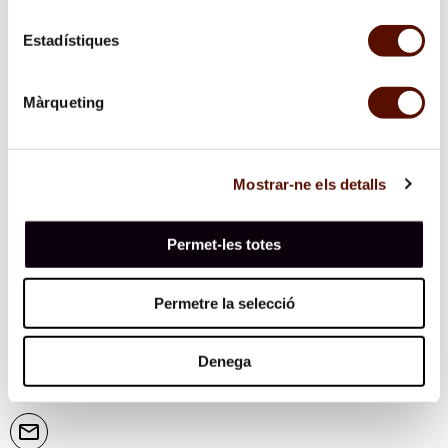
Vull rebre per correu electrònic les informacions per a
premsa de la Fundació.
Estadístiques
Màrqueting
Mostrar-ne els detalls
Permet-les totes
Permetre la selecció
Subscriu-te al butlletí
Denega
Et mantindrem informat de les nostres activitats