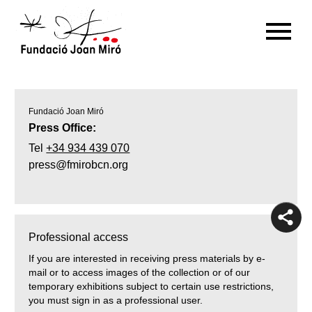
Press office
RU
DE
FR
EN
ES
CAT
Fundació Joan Miró
Press Office:
PT
NL
IT
中文
한국어
日本語
Tel
+34 934 439 070
press@fmirobcn.org
Professional access
If you are interested in receiving press materials by e-
mail or to access images of the collection or of our
temporary exhibitions subject to certain use restrictions,
you must sign in as a professional user.