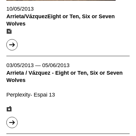
10/05/2013
Arrieta/VázquezEight or Ten, Six or Seven
Wolves
sobre
"Arrieta/V&aacute;zquezVuit
o
03/05/2013
—
05/06/2013
deu,
Arrieta / Vázquez - Eight or Ten, Six or Seven
sis
Wolves
o
set
Perplexity- Espai 13
llops"
sobre
"Arrieta
/