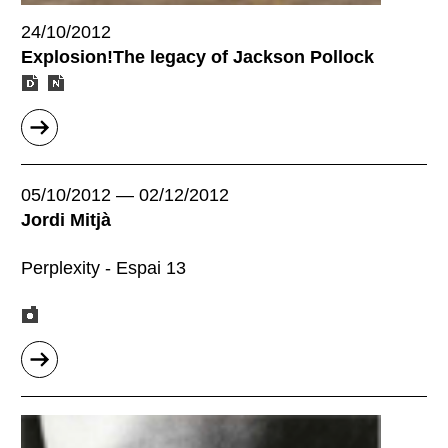
24/10/2012
Explosion!The legacy of Jackson Pollock
sobre
"Explosi&oacute;!El
llegat
05/10/2012
—
02/12/2012
de
Jordi Mitjà
Jackson
Pollock"
Perplexity - Espai 13
sobre
"Jordi
Mitjà"