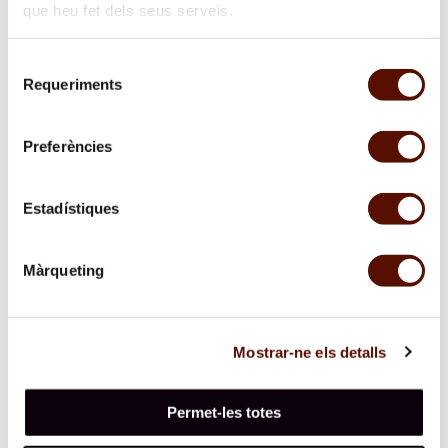
que heu fet dels seus serveis.
sobre
"Divided"
Selecció
Requeriments
de
consentiment
Preferències
Estadístiques
Màrqueting
Mostrar-ne els detalls
Permet-les totes