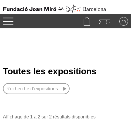
Fundació
Joan
Miró
-
FR
Barcelona
Accueil
中文
RU
DE
FR
EN
ES
CAT
Visites
PT
NL
IT
한국어
日本語
La Fondation
Toutes les expositions
Joan Miró
La Collection
Recherche d’expositions
Expositions
Affichage de
1 a 2
sur 2 résultats disponibles