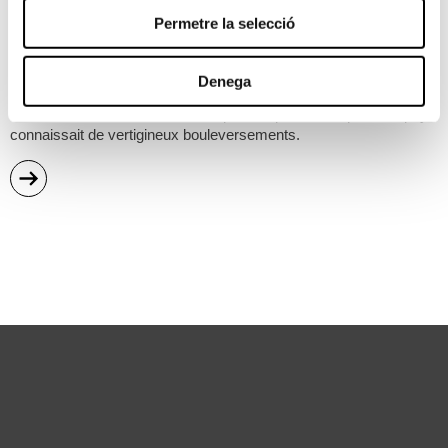
Gomis transatlantique
Permetre la selecció
10/02/2026
—
12/07/2026
Hall de la Fondation
Denega
Joaquim Gomis effectua plusieurs reportages photo aux États-
Unis dans les années 1920, une période pendant laquelle ce pays
connaissait de vertigineux bouleversements.
sobre
"Gomis
transatlantique"