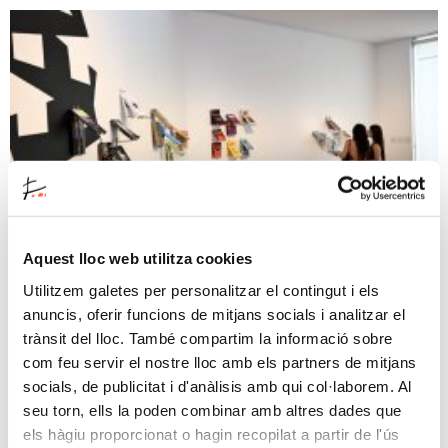
Aquest lloc web utilitza cookies
Utilitzem galetes per personalitzar el contingut i els
anuncis, oferir funcions de mitjans socials i analitzar el
Divided
trànsit del lloc. També compartim la informació sobre
14/07/2026
—
17/01/2027
com feu servir el nostre lloc amb els partners de mitjans
Hall de la Fondation
socials, de publicitat i d'anàlisis amb qui col·laborem. Al
seu torn, ells la poden combinar amb altres dades que
Exposition photographique de Camilla Wills, artiste et éditrice en
lien avec le nouveau cycle de l'Espai 13.
els hàgiu proporcionat o hagin recopilat a partir de l'ús