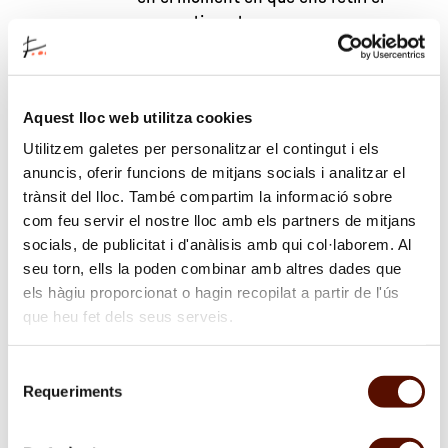
consentiment, es conservaran
durant el termini de 3 anys per
Criteris de
respondre de possibles
conservació
reclamacions i/o en el moment en
Aquest lloc web utilitza cookies
què sol·liciti la supressió, després
d’oposar-se al tractament, seran
Utilitzem galetes per personalitzar el contingut i els
anuncis, oferir funcions de mitjans socials i analitzar el
destruïdes.
trànsit del lloc. També compartim la informació sobre
com feu servir el nostre lloc amb els partners de mitjans
No se cediran tret que la llei ens
socials, de publicitat i d'anàlisis amb qui col·laborem. Al
Comunicació
obligui o sigui necessari per a
seu torn, ells la poden combinar amb altres dades que
de dades
l’operativitat del servei
els hàgiu proporcionat o hagin recopilat a partir de l'ús
que heu fet dels seus serveis.
Drets d’accés, rectificació,
Selecció
supressió, portabilitat i la limitació
Requeriments
de
o oposició al tractament, així com
consentiment
sol·licitar més informació sobre el