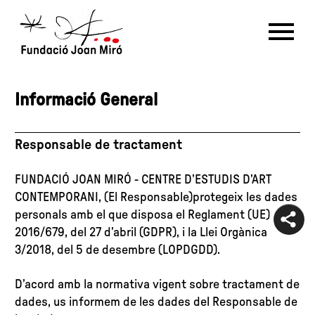
Política de Privacitat
RU
DE
FR
EN
ES
CAT
Informació General
PT
NL
IT
中文
한국어
日本語
Responsable de tractament
FUNDACIÓ JOAN MIRÓ - CENTRE D’ESTUDIS D’ART
CONTEMPORANI, (El Responsable)protegeix les dades
personals amb el que disposa el Reglament (UE)
2016/679, del 27 d’abril (GDPR), i la Llei Orgànica
3/2018, del 5 de desembre (LOPDGDD).
D’acord amb la normativa vigent sobre tractament de
dades, us informem de les dades del Responsable de