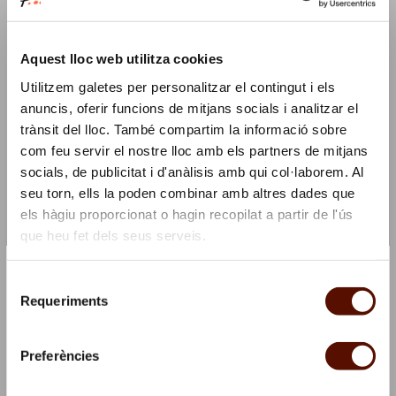
#CharlottePerriand
Aquest lloc web utilitza cookies
Tipologia
Utilitzem galetes per personalitzar el contingut i els
Visita comentada
anuncis, oferir funcions de mitjans socials i analitzar el
trànsit del lloc. També compartim la informació sobre
Durada
com feu servir el nostre lloc amb els partners de mitjans
socials, de publicitat i d'anàlisis amb qui col·laborem. Al
1 h 15 min
seu torn, ells la poden combinar amb altres dades que
els hàgiu proporcionat o hagin recopilat a partir de l'ús
Lloc
que heu fet dels seus serveis.
Sales d'exposició i terrassa
×
Apunta't a la nostra newsletter i et convidem a un cafè!
Selecció
☕
Requeriments
de
Dates
Subscriu-te per estar al dia de les activitats del
consentiment
Visita en català: 7 de novembre de 2026 i 2 de gener
museu i et farem un regal
Preferències
de 2027.
Subscriu-te