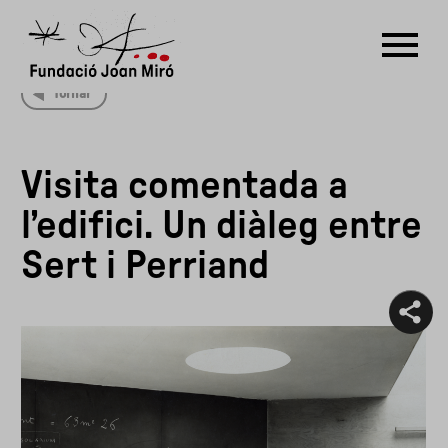
Tornar
RU
DE
FR
EN
ES
CAT
Visita comentada a
PT
NL
IT
中文
한국어
日本語
l’edifici. Un diàleg entre
Sert i Perriand