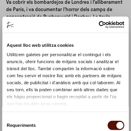
Va cobrir els bombardejos de Londres i l'alliberament
de París, i va documentar l'horror dels camps de
concentració de Buchenwald i Dachau. La taula
permetrà conèixer el testimoni de professionals que
han viscut en persona la realitat del conflicte bèl·lic.
Aquest lloc web utilitza cookies
Moderadora:
Rosa Maria Calaf
(periodista i
escriptora, corresponsal de RTVE als Estats Units,
Utilitzem galetes per personalitzar el contingut i els
Moscou i Àsia, entre altres llocs). Participants:
anuncis, oferir funcions de mitjans socials i analitzar el
Sandra Balsells
(fotoperiodista independent i
trànsit del lloc. També compartim la informació sobre
professora de la Universitat Ramon Llull; va
com feu servir el nostre lloc amb els partners de mitjans
fotografiar la guerra dels Balcans i va fer reportatges
socials, de publicitat i d'anàlisis amb qui col·laborem. Al
seu torn, ells la poden combinar amb altres dades que
a Palestina, Moçambic o Haití); i
Alba Sotorra
els hàgiu proporcionat o hagin recopilat a partir de l'ús
(directora i productora de documentals,
que heu fet dels seus serveis.
com
Comandante Arian
, que narra la seva
convivència amb les Unitats de Defensa de les
×
Dones, YPJ, combatents contra el Daesh a Rojava,
Apunta't a la nostra newsletter i et convidem a un cafè!
Selecció
☕
Requeriments
Síria).
de