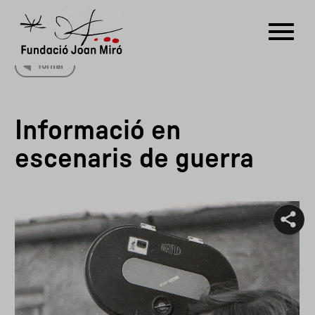
Tornar
RU
DE
FR
EN
ES
CAT
Informació en
PT
NL
IT
中文
한국어
日本語
escenaris de guerra