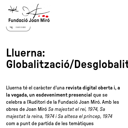
Tornar
中文
RU
DE
FR
EN
ES
Lluerna:
PT
NL
한국어
日本
Globalització/Desglobali
Lluerna té el caràcter d'una
revista digital oberta i, a
la vegada, un esdeveniment presencial
que se
celebra a l'Auditori de la Fundació Joan Miró. Amb les
obres de Joan Miró
Sa majestat el rei, 1974, Sa
majestat la reina, 1974 i Sa altesa el príncep, 1974
com a punt de partida de les temàtiques