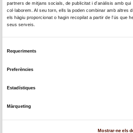
partners de mitjans socials, de publicitat i d'anàlisis amb qui
Auditori de la Fundació Joan Miró
col·laborem. Al seu torn, ells la poden combinar amb altres 
els hàgiu proporcionat o hagin recopilat a partir de l'ús que h
Dates
seus serveis.
Dissabte 15 d'octubre de 2022 a les 17.30 h
Selecció
Preu
Requeriments
de
Entrada gratuïta amb reserva prèvia. La reserva
consentiment
d'aquesta activitat inclou també l'entrada gratuïta a
Preferències
les exposicions del museu.
Estadístiques
Reserves
Reserva d’entrades
Màrqueting
Mostrar-ne els de