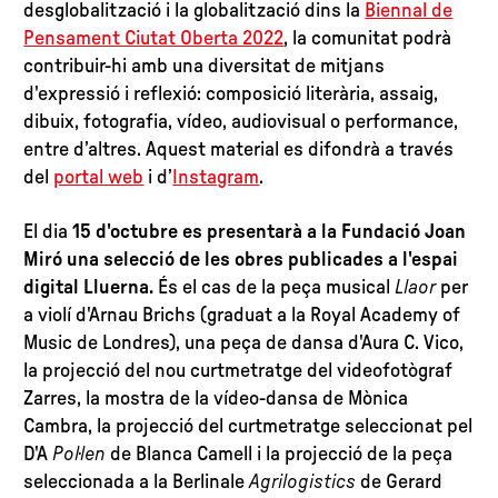
desglobalització i la globalització dins la
Biennal de
Pensament Ciutat Oberta 2022
, la comunitat podrà
contribuir-hi amb una diversitat de mitjans
d'expressió i reflexió: composició literària, assaig,
dibuix, fotografia, vídeo, audiovisual o performance,
entre d’altres. Aquest material es difondrà a través
del
portal web
i d’
Instagram
.
El dia
15 d'octubre es presentarà a la Fundació Joan
Miró una selecció de les obres publicades a l'espai
digital Lluerna.
És el cas de la peça musical
Llaor
per
a violí d'Arnau Brichs (graduat a la Royal Academy of
Music de Londres), una peça de dansa d'Aura C. Vico,
la projecció del nou curtmetratge del videofotògraf
Zarres, la mostra de la vídeo-dansa de Mònica
Cambra, la projecció del curtmetratge seleccionat pel
D'A
Pol·len
de Blanca Camell i la projecció de la peça
seleccionada a la Berlinale
Agrilogistics
de Gerard