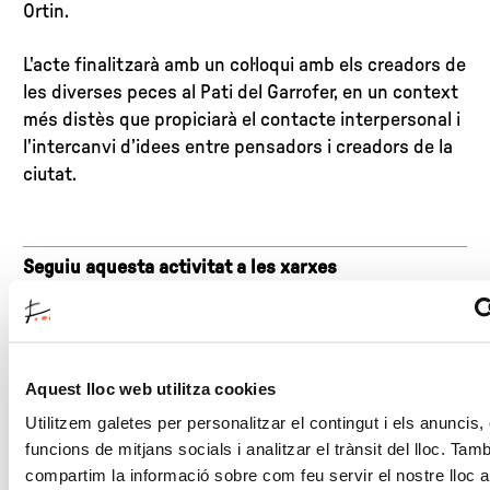
Ortin.
L'acte finalitzarà amb un col·loqui amb els creadors de
les diverses peces al Pati del Garrofer, en un context
més distès que propiciarà el contacte interpersonal i
l'intercanvi d’idees entre pensadors i creadors de la
ciutat.
Seguiu aquesta activitat a les xarxes
#Lluerna
Durada
Aquest lloc web utilitza cookies
2 hores
Utilitzem galetes per personalitzar el contingut i els anuncis, 
funcions de mitjans socials i analitzar el trànsit del lloc. Tam
Lloc
compartim la informació sobre com feu servir el nostre lloc 