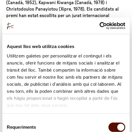
(Canadà, 1952), Kapwani Kiwanga (Canadà, 1978) i
Christodoulos Panayiotou (Xipre, 1978). Els candidats al
premi han estat escollits per un jurat internacional
integrat per professionals reconeguts del món de l’art, així
com representants dels patrocinadors oficials del guardó.
La Stavros Niarchos Foundation (SNF), una de les
Aquest lloc web utilitza cookies
principals entitats filantròpiques internacionals, i CUPRA,
la marca desafiant i allunyada del convencional que
Utilitzem galetes per personalitzar el contingut i els
inspira el món des de Barcelona, són els copatrocinadors
anuncis, oferir funcions de mitjans socials i analitzar el
oficials d’aquesta novena edició.
trànsit del lloc. També compartim la informació sobre
com feu servir el nostre lloc amb els partners de mitjans
socials, de publicitat i d'anàlisis amb qui col·laborem. Al
Data
seu torn, ells la poden combinar amb altres dades que
15/01/2025
els hàgiu proporcionat o hagin recopilat a partir de l'ús
que heu fet dels seus serveis.
Selecció
Requeriments
de