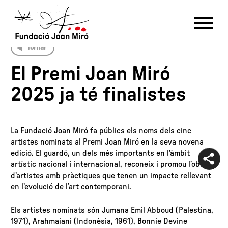
Tornar
RU
DE
FR
EN
ES
CAT
El Premi Joan Miró
2025 ja té finalistes
PT
NL
IT
中文
한국어
日本語
La Fundació Joan Miró fa públics els noms dels cinc
artistes nominats al Premi Joan Miró en la seva novena
edició. El guardó, un dels més importants en l’àmbit
artístic nacional i internacional, reconeix i promou l’obra
d’artistes amb pràctiques que tenen un impacte rellevant
en l’evolució de l’art contemporani.
Els artistes nominats són Jumana Emil Abboud (Palestina,
1971), Arahmaiani (Indonèsia, 1961), Bonnie Devine