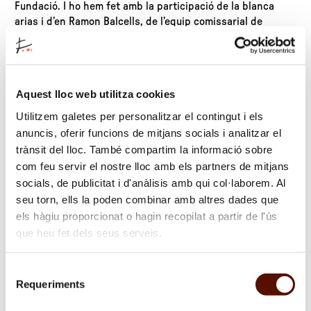
Fundació. I ho hem fet amb la participació de la blanca
arias i d’en Ramon Balcells, de l’equip comissarial de
l’exposició La poesia tot just ha començat. Escolta
aquí
el
programa.
El 12 de novembre, les companyes de
Amiga date cuenta
Aquest lloc web utilitza cookies
han pogut parlar de tots els secrets de l’exposició
Miró i
els Estats Units
, a través de la veu d’una de les
Utilitzem galetes per personalitzar el contingut i els
comissàries de l’exposició, la Dolors Rodríguez Roig.
anuncis, oferir funcions de mitjans socials i analitzar el
trànsit del lloc. També compartim la informació sobre
com feu servir el nostre lloc amb els partners de mitjans
Data
socials, de publicitat i d'anàlisis amb qui col·laborem. Al
26/06/2025
seu torn, ells la poden combinar amb altres dades que
els hàgiu proporcionat o hagin recopilat a partir de l'ús
que heu fet dels seus serveis.
Selecció
Requeriments
de
consentiment