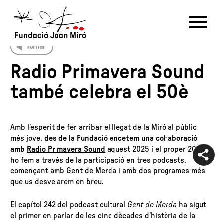
Tornar
RU
DE
FR
EN
ES
CAT
Radio Primavera Sound
també celebra el 50è
PT
NL
IT
中文
한국어
日本語
Amb l’esperit de fer arribar el llegat de la Miró al públic
més jove,
des de la Fundació encetem una col·laboració
amb
Radio Primavera Sound
aquest 2025 i el proper 2026. I
ho fem a través de la participació en tres podcasts,
començant amb Gent de Merda i amb dos programes més
que us desvelarem en breu.
El capítol 242 del podcast cultural
Gent de Merda
ha sigut
el primer en parlar de les cinc dècades d’història de la