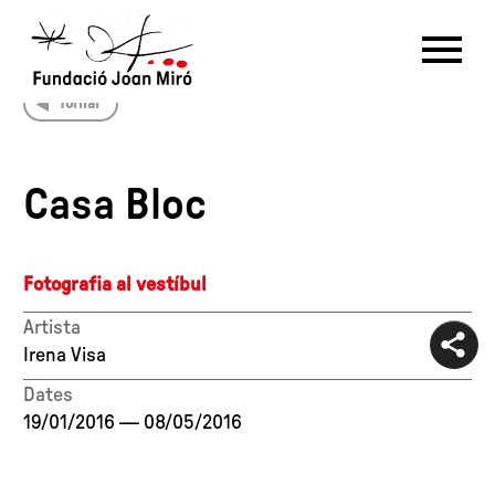
Tornar
RU
DE
FR
EN
ES
CAT
Casa Bloc
PT
NL
IT
中文
한국어
日本語
Fotografia al vestíbul
Artista
Irena Visa
Dates
19/01/2016
—
08/05/2016