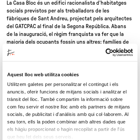
La Casa Bloc és un edifici racionalista d'habitatges
socials previstos per als treballadors de les
fàbriques de Sant Andreu, projectat pels arquitectes
del GATCPAC al final de la Segona República. Abans
de la inauguració, el règim franquista va fer que la
majoria dels ocupants fossin uns altres: famílies de
militars. La fotògrafa Irena Visa ha retratat l'última
generació de llogaters que realment han habitat la
Casa Bloc. L'empremta vital contrasta amb el pis 1/11,
habilitat com a pis-museu i que representa l'estètica
Aquest lloc web utilitza cookies
que havien imaginat els arquitectes del GATCPAC en
Utilitzem galetes per personalitzar el contingut i els
el moment de la construcció.
anuncis, oferir funcions de mitjans socials i analitzar el
trànsit del lloc. També compartim la informació sobre
com feu servir el nostre lloc amb els partners de mitjans
socials, de publicitat i d'anàlisis amb qui col·laborem. Al
seu torn, ells la poden combinar amb altres dades que
els hàgiu proporcionat o hagin recopilat a partir de l'ús
que heu fet dels seus serveis.