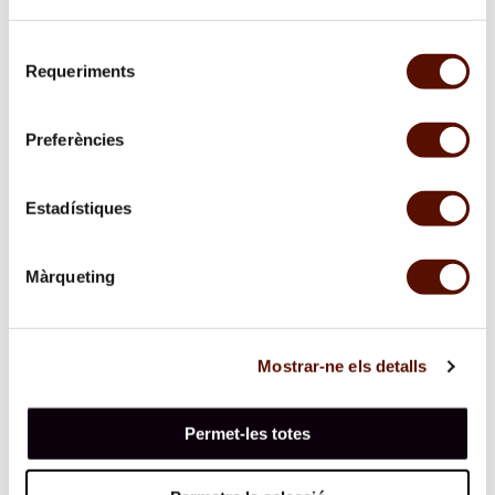
Selecció
Requeriments
de
consentiment
Preferències
Fotografies fetes en col·laboració amb Pol Viladoms
Estadístiques
Màrqueting
Mostrar-ne els detalls
Permet-les totes