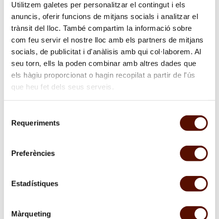
Utilitzem galetes per personalitzar el contingut i els
anuncis, oferir funcions de mitjans socials i analitzar el
trànsit del lloc. També compartim la informació sobre
com feu servir el nostre lloc amb els partners de mitjans
socials, de publicitat i d'anàlisis amb qui col·laborem. Al
seu torn, ells la poden combinar amb altres dades que
els hàgiu proporcionat o hagin recopilat a partir de l'ús
que heu fet dels seus serveis.
Contacte:
Departament d’Aliances i Filantropia
Selecció
+34 934 439 470 -
mar.nunez@fmirobcn.org
Requeriments
de
consentiment
Preferències
Estadístiques
Màrqueting