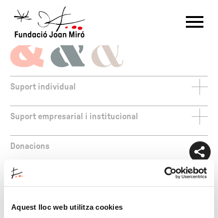
RU
DE
FR
EN
ES
CAT
Suport individual
PT
NL
IT
中文
한국어
日本語
Amics
Suport empresarial i institucional
Amic –30 +65
Amic individual
Institucions públiques
Amic familiar
Donacions
Protectors Miró
Benefactors
Consell Miró 2025
Young Art Lovers
Patrocinadors i empreses
Miró & Sert
col·laboradores
Cercle Miró
Aquest lloc web utilitza cookies
Ambaxaidors internacionals