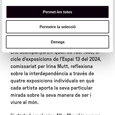
sortida a la celebració del 45è aniversari
Permet-les totes
L'Espai 13 de la Fundació Joan Miró, dedicat des
del seu inici a l'art emergent, presenta el nou cicle
d'exposicions d'aquesta temporada Ens
Permetre la selecció
companyarem quan es faci fosc, i dóna el tret de
sortida a la celebració del 45è aniversari
Denega
Ens acompanyarem quan es faci fosc, el
cicle d'exposicions de l'Espai 13 del 2024,
comissariat per Irina Mutt, reflexiona
sobre la interdependència a través de
quatre exposicions individuals en què
cada artista aporta la seva particular
mirada sobre la seva manera de ser i
viure al món.