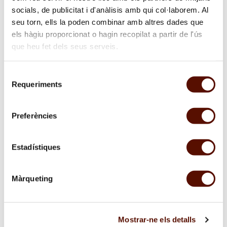
central"
socials, de publicitat i d'anàlisis amb qui col·laborem. Al
sobre
seu torn, ells la poden combinar amb altres dades que
"L'Espai
els hàgiu proporcionat o hagin recopilat a partir de l'ús
13
que heu fet dels seus serveis.
de
la
Selecció
Fundació
Requeriments
de
Joan
consentiment
Miró
acollirà
Preferències
l'exposició
Lògica
Estadístiques
papallona,
d’Inari
Sandell."
01/02/2024
—
31/12/2024
Màrqueting
L’Espai 13 de la Fundació Joan Miró, dedicat des
del seu inici a l’art emergent, presenta el nou
cicle d’exposicions d’aquesta temporada Ens
Mostrar-ne els detalls
companyarem quan es faci fosc, i dóna el tret de