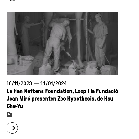
"Eunhee
aniversari"
Lee
(Corea
del
Sud,
1990)
guanya
la
beca
Han
Nefkens
16/11/2023
—
14/01/2024
Foundation
La Han Nefkens Foundation, Loop i la Fundació
-
Joan Miró presenten Zoo Hypothesis, de Hsu
LOOP
Che-Yu
Barcelona
Video
Art
sobre
Production
"La