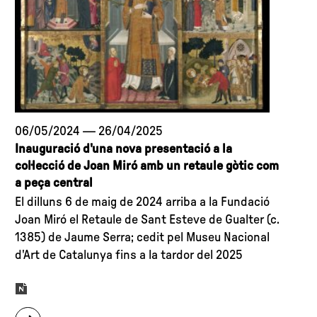
Exposició
de
l’artista
guanyador
del
Premi
Joan
06/05/2024
—
26/04/2025
Miró
Inauguració d'una nova presentació a la
2023
col·lecció de Joan Miró amb un retaule gòtic com
(8a
a peça central
edició)"
El dilluns 6 de maig de 2024 arriba a la Fundació
Joan Miró el Retaule de Sant Esteve de Gualter (c.
1385) de Jaume Serra; cedit pel Museu Nacional
d'Art de Catalunya fins a la tardor del 2025
sobre