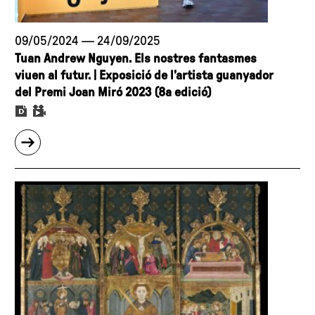
09/05/2024
—
24/09/2025
Tuan Andrew Nguyen. Els nostres fantasmes
viuen al futur. | Exposició de l’artista guanyador
del Premi Joan Miró 2023 (8a edició)
sobre
"Tuan
Andrew
Nguyen.
Els
nostres
fantasmes
viuen
al
futur.
|