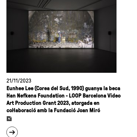
Miró
temporada
presenta
Ens
el
companyarem
seu
quan
programa
es
d'exposicions
faci
i
fosc,
activitats
i
per
dóna
al
el
2024"
tret
21/11/2023
de
Eunhee Lee (Corea del Sud, 1990) guanya la beca
Han Nefkens Foundation - LOOP Barcelona Video
sortida
Art Production Grant 2023, atorgada en
a
col·laboració amb la Fundació Joan Miró
la
celebració
del
sobre
45è