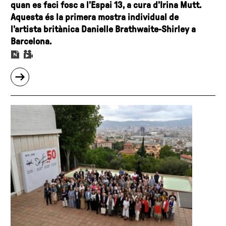
quan es faci fosc a l’Espai 13, a cura d’Irina Mutt.
Aquesta és la primera mostra individual de
l'artista britànica Danielle Brathwaite-Shirley a
Barcelona.
sobre
"La
Fundació
Joan
Miró
presenta
Cap
comentari,
la
tercera
exposició
del
cicle