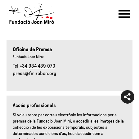
Premsa
RU
DE
FR
EN
ES
CAT
Oficina de Premsa
Fundació Joan Miró:
PT
NL
IT
中文
한국어
日本語
Tel
+34 934 439 070
press@fmirobcn.org
Accés professionals
Si voleu rebre per correu electrònic les informacions per a
premsa de la Fundació Joan Miró, o accedir a les imatges de la
col·lecció i de les exposicions temporals, subjectes a
determinades condicions d'ús, heu d'accedir com a