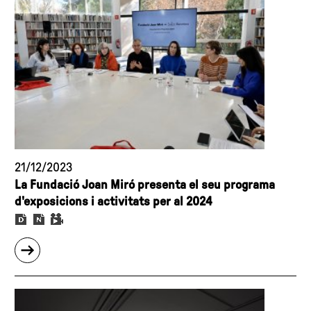
la
Fundació
Joan
Miró,
dedicat
des
del
seu
inici
a
21/12/2023
l’art
La Fundació Joan Miró presenta el seu programa
emergent,
d'exposicions i activitats per al 2024
presenta
el
sobre
nou
"La
cicle
Fundació
d’exposicions
Joan
d’aquesta