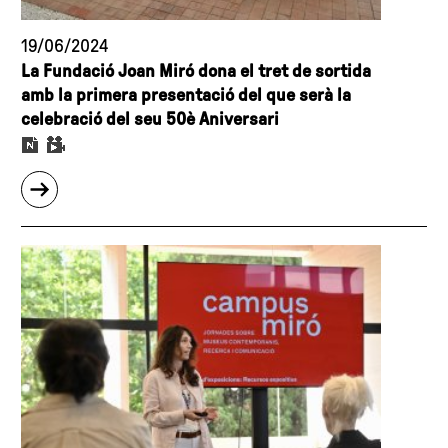
Ens
19/06/2024
acompanyarem
La Fundació Joan Miró dona el tret de sortida
quan
amb la primera presentació del que serà la
es
celebració del seu 50è Aniversari
faci
fosc
a
sobre
l’Espai
"La
13,
Fundació
a
Joan
cura
Miró
d’Irina
dona
Mutt.
el
Aquesta
tret
és
de
la
sortida
primera
amb