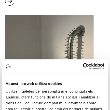
"Inauguració
d'una
nova
presentació
a
la
col·lecció
de
Joan
Miró
amb
un
retaule
Aquest lloc web utilitza cookies
gòtic
26/04/2024
—
07/07/2024
Utilitzem galetes per personalitzar el contingut i els
com
L'Espai 13 de la Fundació Joan Miró acollirà
anuncis, oferir funcions de mitjans socials i analitzar el
a
l'exposició Lògica papallona, d’Inari Sandell.
trànsit del lloc. També compartim la informació sobre
peça
com feu servir el nostre lloc amb els partners de mitjans