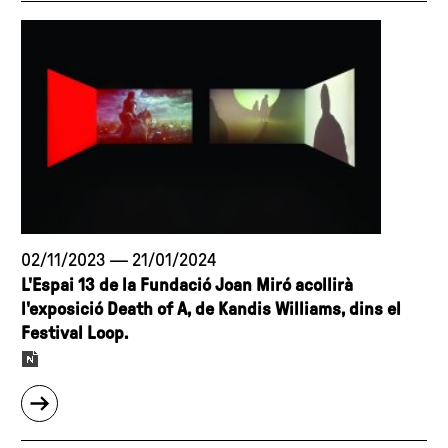
Grant
Han
2023,
Nefkens
atorgada
Foundation,
en
Loop
col·laboració
i
amb
la
la
Fundació
Fundació
Joan
Joan
Miró
Miró"
presenten
Zoo
02/11/2023
—
21/01/2024
Hypothesis,
L'Espai 13 de la Fundació Joan Miró acollirà
de
l'exposició Death of A, de Kandis Williams, dins el
Hsu
Festival Loop.
Che-
Yu"
sobre
"L'Espai
13