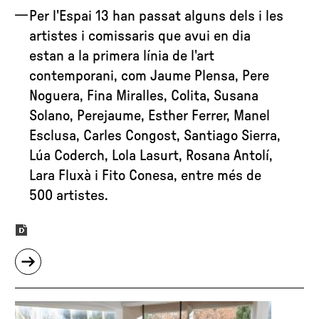
Per l'Espai 13 han passat alguns dels i les
artistes i comissaris que avui en dia
estan a la primera línia de l'art
contemporani, com Jaume Plensa, Pere
Noguera, Fina Miralles, Colita, Susana
Solano, Perejaume, Esther Ferrer, Manel
Esclusa, Carles Congost, Santiago Sierra,
Lúa Coderch, Lola Lasurt, Rosana Antolí,
Lara Fluxà i Fito Conesa, entre més de
500 artistes.
sobre
"L’Espai
13
de