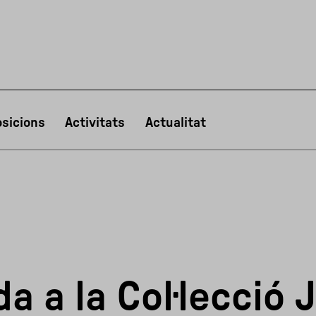
sicions
Activitats
Actualitat
PT
NL
IT
한국어
日本語
a a la Col·lecció 