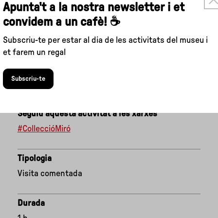
×
Apunta't a la nostra newsletter i et
convidem a un cafè! ☕
Subscriu-te per estar al dia de les activitats del museu i
et farem un regal
Subscriu-te
Seguiu aquesta activitat a les xarxes
#ColleccióMiró
Tipologia
Visita comentada
Durada