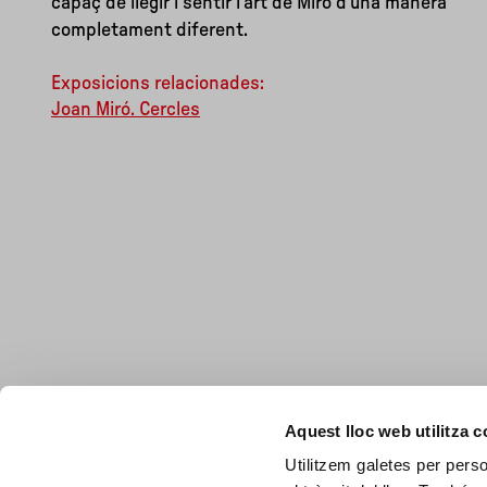
capaç de llegir i sentir l'art de Miró d'una manera
completament diferent.
Exposicions relacionades:
Joan Miró. Cercles
Aquest lloc web utilitza 
Utilitzem galetes per person