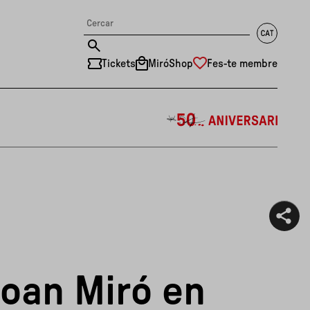
Tickets
MiróShop
Fes-te membre
中文
RU
DE
FR
EN
ES
CAT
Joan Miró en