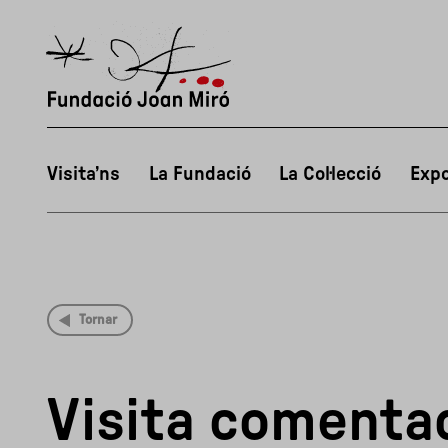
Visita’ns
La Fundació
La Col·lecció
Expo
Tornar
Visita comentad