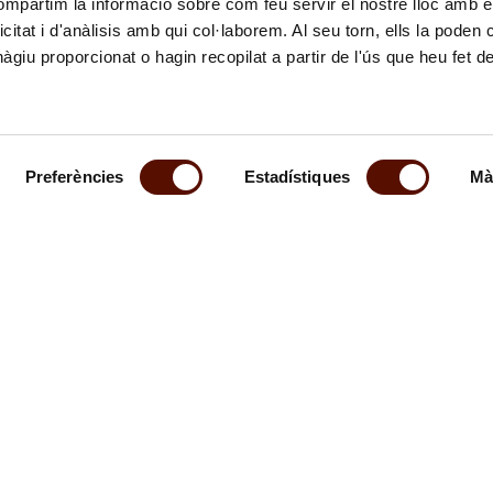
compartim la informació sobre com feu servir el nostre lloc amb e
icitat i d'anàlisis amb qui col·laborem. Al seu torn, ells la poden
giu proporcionat o hagin recopilat a partir de l'ús que heu fet d
Preferències
Estadístiques
Mà
al butlletí
Segueix-nos
em informat de les nostres