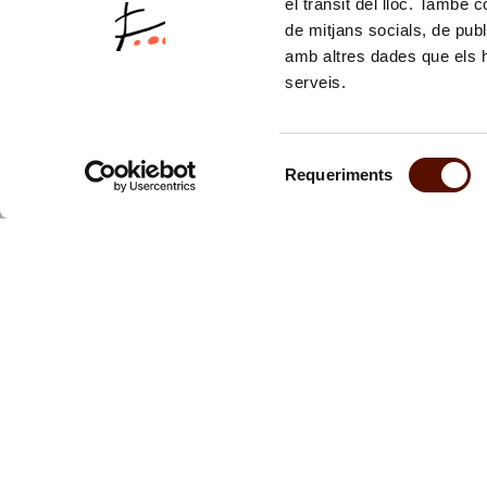
el trànsit del lloc. També 
de mitjans socials, de publ
amb altres dades que els hà
serveis.
Selecció
Requeriments
de
consentiment
Subscriu-te 
Et mantindr
activitats