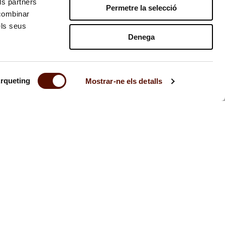
ls partners
Permetre la selecció
 combinar
els seus
Denega
rqueting
Mostrar-ne els detalls
Contacte
Transparència
Avís legal
Premsa
Privacitat
Bústia ètica
Medi ambient
© Fundació Joan Miró Barcelona 2026