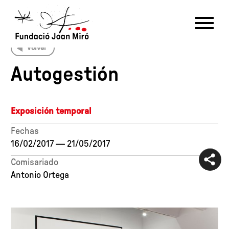
Volver
RU
DE
FR
EN
ES
CAT
Autogestión
PT
NL
IT
中文
한국어
日本語
Exposición temporal
Fechas
16/02/2017
—
21/05/2017
Comisariado
Antonio Ortega