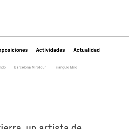
xposiciones
Actividades
Actualidad
undo
Barcelona MiróTour
Triángulo Miró
PT
NL
IT
한국어
日本語
ierra, un artista de