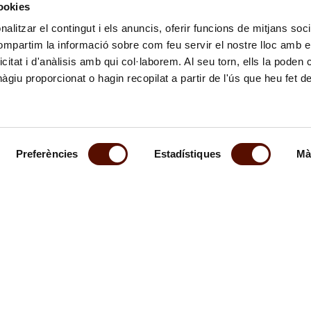
cookies
alitzar el contingut i els anuncis, oferir funcions de mitjans socia
compartim la informació sobre com feu servir el nostre lloc amb e
icitat i d'anàlisis amb qui col·laborem. Al seu torn, ells la poden
giu proporcionat o hagin recopilat a partir de l'ús que heu fet d
Preferències
Estadístiques
Mà
al boletín
Síguenos
emos informado de nuestras