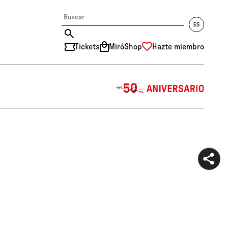
Tickets
MiróShop
Hazte miembro
中文
RU
DE
FR
EN
ES
CAT