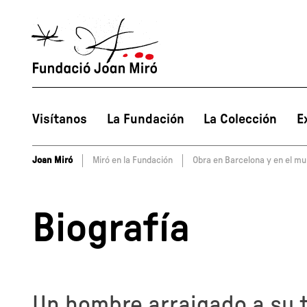
Visítanos
La Fundación
La Colección
E
Joan Miró
Miró en la Fundación
Obra en Barcelona y en el m
Biografía
Un hombre arraigado a su t