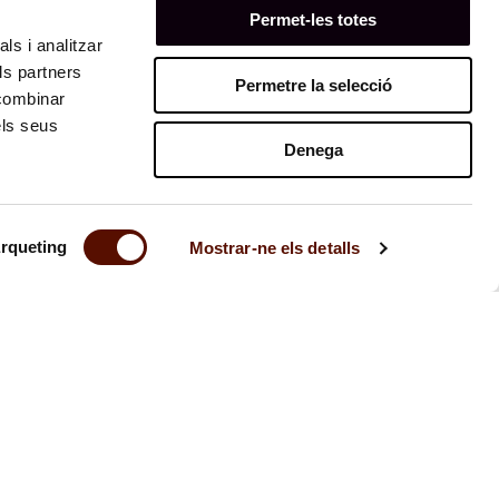
Permet-les totes
ls i analitzar
ls partners
Permetre la selecció
 combinar
els seus
Denega
rqueting
Mostrar-ne els detalls
Contacto
Ley de transparencia
Aviso legal
Prensa
Privacidad
Buzón ético
Medio ambiente
© Fundació Joan Miró Barcelona 2026