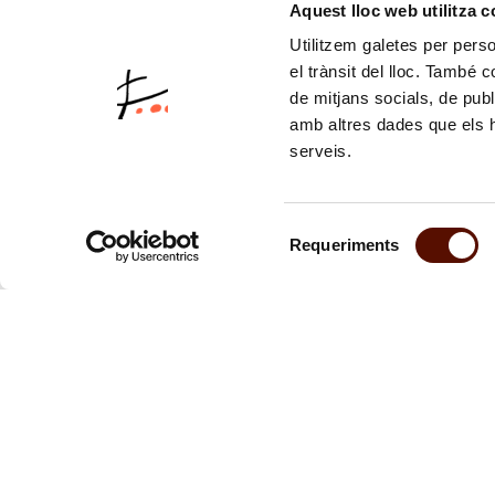
Aquest lloc web utilitza 
1967-1979
Utilitzem galetes per person
el trànsit del lloc. També 
1980-1983
de mitjans socials, de publ
amb altres dades que els hà
serveis.
Selecció
Requeriments
de
consentiment
Suscríbete 
Te mantendr
actividades