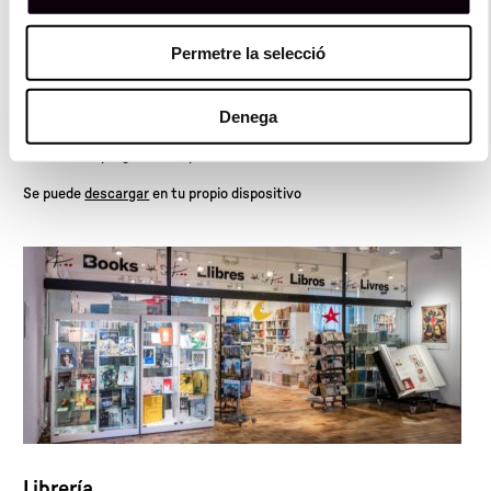
Joan Miró
Permetre la selecció
Con la aplicación gratuita Bloomberg Connects podrás conocer en
detalle las obras más destacadas de Miró, los espacios más
representativos de la arquitectura del museo, el vínculo con el
Denega
entorno natural, las exposiciones temporales del momento y las
actividades programadas para los diferentes visitantes.
Se puede
descargar
en tu propio dispositivo
Librería