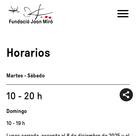
Prepara la visita
RU
DE
FR
EN
ES
CAT
Horarios
PT
NL
IT
中文
한국어
日本語
Martes - Sábado
10 - 20 h
Domingo
10 - 19 h