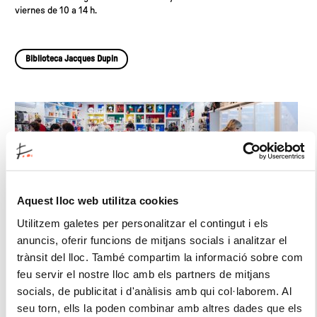
viernes de 10 a 14 h.
Biblioteca Jacques Dupin
Aquest lloc web utilitza cookies
Utilitzem galetes per personalitzar el contingut i els
anuncis, oferir funcions de mitjans socials i analitzar el
trànsit del lloc. També compartim la informació sobre com
Tienda
feu servir el nostre lloc amb els partners de mitjans
socials, de publicitat i d'anàlisis amb qui col·laborem. Al
Abierta de martes a sábado (10-20h) y domingos (10-19h)
seu torn, ells la poden combinar amb altres dades que els