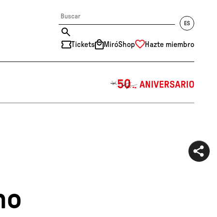
Tickets
MiróShop
Hazte miembro
中文
RU
DE
FR
EN
ES
CAT
no