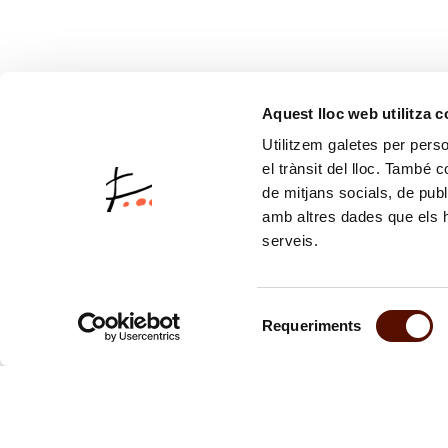
Aquest lloc web utilitza 
Utilitzem galetes per person
el trànsit del lloc. També 
de mitjans socials, de publ
amb altres dades que els hà
serveis.
Selecció
Requeriments
de
consentiment
Suscríbete 
Te mantendr