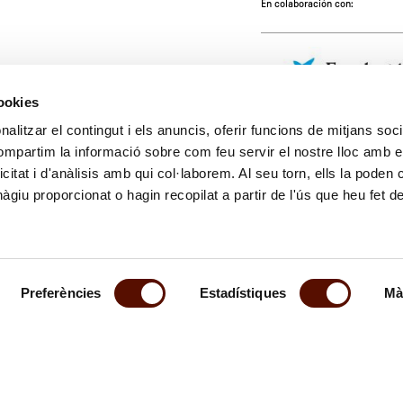
En colaboración con:
cookies
alitzar el contingut i els anuncis, oferir funcions de mitjans socia
compartim la informació sobre com feu servir el nostre lloc amb e
icitat i d'anàlisis amb qui col·laborem. Al seu torn, ells la poden
giu proporcionat o hagin recopilat a partir de l'ús que heu fet d
Preferències
Estadístiques
Mà
al boletín
Síguenos
emos informado de nuestras