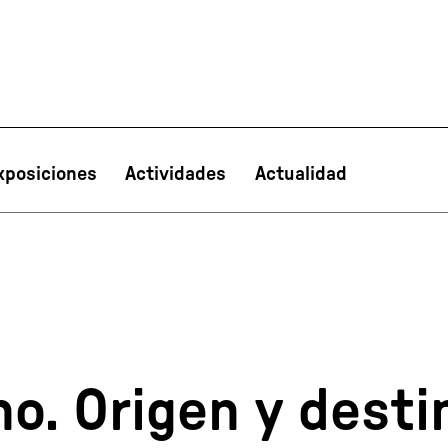
xposiciones
Actividades
Actualidad
PT
NL
IT
한국어
日本語
o. Origen y desti