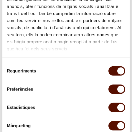
anuncis, oferir funcions de mitjans socials i analitzar el
trànsit del lloc. També compartim la informació sobre
com feu servir el nostre lloc amb els partners de mitjans
socials, de publicitat i d'anàlisis amb qui col·laborem. Al
seu torn, ells la poden combinar amb altres dades que
els hàgiu proporcionat o hagin recopilat a partir de l'ús
que heu fet dels seus serveis.
Selecció
Requeriments
de
consentiment
de 18 h 12 à 17 h 48
Preferències
06/02/2026
—
17/01/2027
Espai 13
Estadístiques
L’Espai 13 présente un nouveau cycle qui réaffirme sa vocation
d’espace expérimental et son attention soutenue aux pratiques
émergentes et qui, cette année, sera enrichi par une lecture
explicite du fait architectural à travers le prisme de l’art
Màrqueting
contemporain.