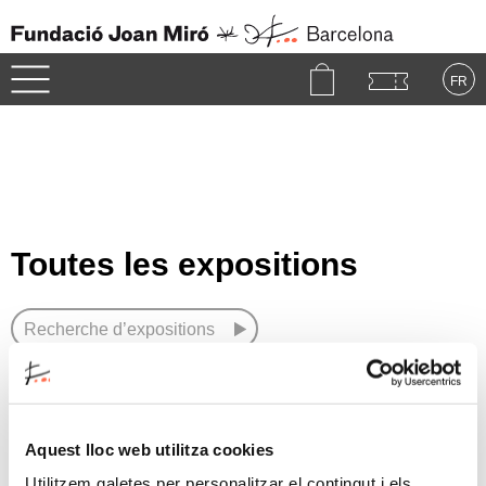
Fundació
Joan
Miró
-
FR
Barcelona
Accueil
中文
RU
DE
FR
EN
ES
CAT
Visites
PT
NL
IT
한국어
日本語
La Fondation
Toutes les expositions
Joan Miró
La Collection
Recherche d’expositions
Expositions
Affichage de
1 a 1
sur 1 résultat disponibles
Aquest lloc web utilitza cookies
Utilitzem galetes per personalitzar el contingut i els