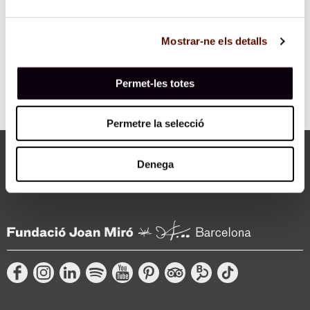
sobre
"de
Mostrar-ne els detalls
18
h
12
Permet-les totes
à
17
h
Permetre la selecció
48"
Denega