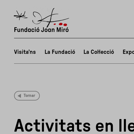
Visita’ns
La Fundació
La Col·lecció
Expo
Tornar
Activitats en l