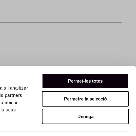
Permet-les totes
ls i analitzar
ls partners
Permetre la selecció
 combinar
els seus
Denega