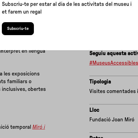
Subscriu-te per estar al dia de les activitats del museu i
et farem un regal
Subscriu-te
i
n
tèrpret en llengua
Seguiu aquesta activ
#MuseusAccessible
 a les exposicions
ts familiars o
Tipologia
 inclusives, obertes
Visites comentades i 
Lloc
Fundació Joan Miró
sició temporal
Miró i