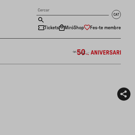
Tickets
MiróShop
Fes-te membre
中文
RU
DE
FR
EN
ES
CAT