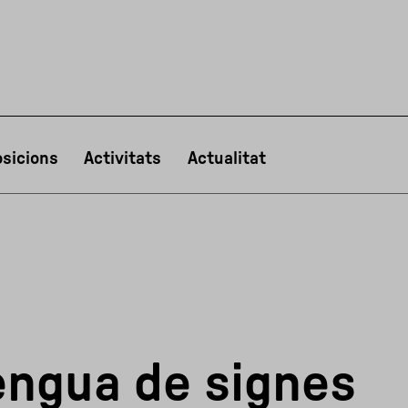
sicions
Activitats
Actualitat
PT
NL
IT
한국어
日本語
lengua de signes