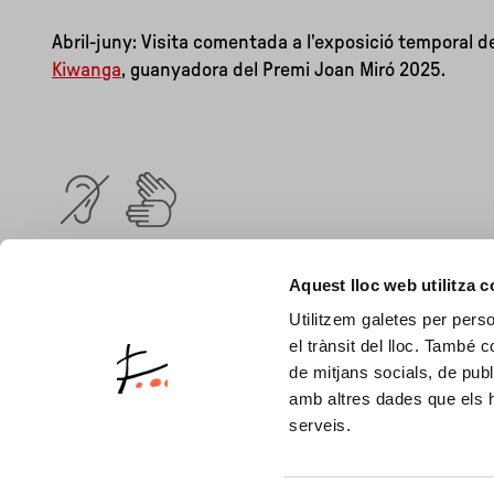
Abril-juny: Visita comentada a l'exposició temporal de
Kiwanga
, guanyadora del Premi Joan Miró 2025.
Exposicions relacionades:
Aquest lloc web utilitza 
Miró i els Estats Units
Utilitzem galetes per person
el trànsit del lloc. També 
de mitjans socials, de publ
amb altres dades que els hà
serveis.