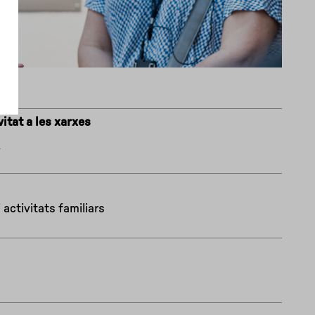
itat a les xarxes
s
activitats familiars