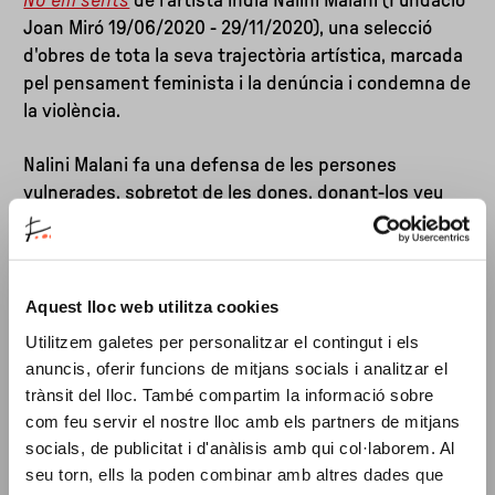
No em sents
de l'artista índia Nalini Malani (Fundació
Joan Miró 19/06/2020 - 29/11/2020), una selecció
d'obres de tota la seva trajectòria artística, marcada
pel pensament feminista i la denúncia i condemna de
la violència.
Nalini Malani fa una defensa de les persones
vulnerades, sobretot de les dones, donant-los veu
incansablement al llarg de tota la seva producció
artística. Les seves obres evoquen aquesta
vulnerabilitat de l'existència humana a partir de
mites grecs i hindús que formen part de la seva
Aquest lloc web utilitza cookies
iconografia personal. Les peces de Malani també han
Utilitzem galetes per personalitzar el contingut i els
estat influenciades per la literatura i per les seves
anuncis, oferir funcions de mitjans socials i analitzar el
lectures de filòsofes, poetes, psicòlogues,
trànsit del lloc. També compartim la informació sobre
escriptores i artistes. Les citacions literàries són una
com feu servir el nostre lloc amb els partners de mitjans
constant en la seva creació i l'exposició a la Fundació
socials, de publicitat i d'anàlisis amb qui col·laborem. Al
Joan Miró inclou cites de pensadores i versos de
seu torn, ells la poden combinar amb altres dades que