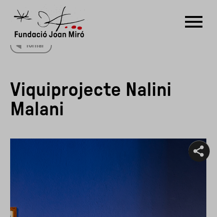
Tornar
RU
DE
FR
EN
ES
CAT
Viquiprojecte Nalini
PT
NL
IT
中文
한국어
日本語
Malani