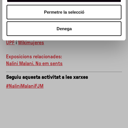
Fent més visibles aquestes dones volem donar
sentit a la idea de Nalini Malani quan diu que "si es
Permetre la selecció
tingués més en compte el pensament femení, potser
assoliríem allò que anomenem progrés".
Denega
Amb la col·laboració de
Amical Wikimedia
,
Viquidones
UPF
i
Wikimujeres
Exposicions relacionades:
Nalini Malani. No em sents
Seguiu aquesta activitat a les xarxes
#NaliniMalaniFJM