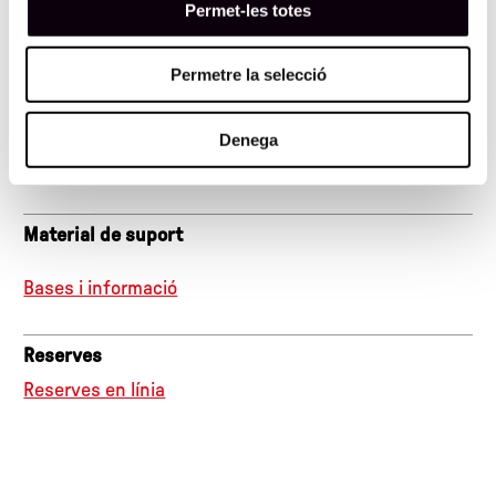
Dates
Permet-les totes
20 de gener de 2024, a les 18.30h
Permetre la selecció
Preu
Denega
5 €, 3 €, Amics de la Fundació Joan Miró
Material de suport
Bases i informació
Reserves
Reserves en línia