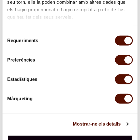
pensament al centre i constaten aquesta afinitat
seu torn, ells la poden combinar amb altres dades que
artística i personal entre tots dos.
els hàgiu proporcionat o hagin recopilat a partir de l'ús
que heu fet dels seus serveis.
Exposicions relacionades:
Miró-Picasso
Selecció
Requeriments
de
consentiment
Seguiu aquesta activitat a les xarxes
Preferències
#MiróPicasso
Estadístiques
Durada
1 hora 30 minuts
Màrqueting
Lloc
Auditori i Pati del Garrofer
Mostrar-ne els detalls