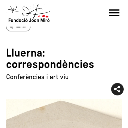
Tornar
RU
DE
FR
EN
ES
CAT
Lluerna:
PT
NL
IT
中文
한국어
日本語
correspondències
Conferències i art viu