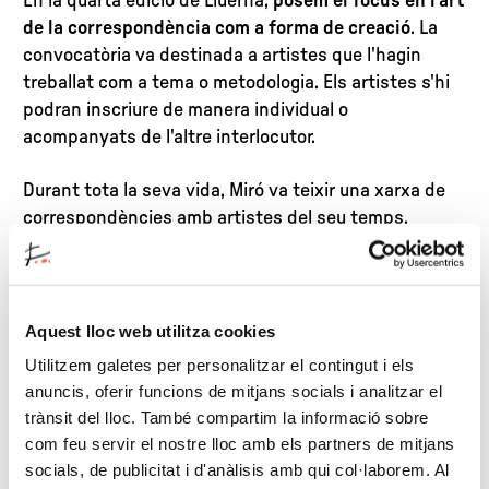
En la quarta edició de Lluerna,
posem el focus en l'art
de la correspondència com a forma de creació
. La
convocatòria va destinada a artistes que l'hagin
treballat com a tema o metodologia. Els artistes s'hi
podran inscriure de manera individual o
acompanyats de l'altre interlocutor.
Durant tota la seva vida, Miró va teixir una xarxa de
correspondències amb artistes del seu temps.
L'exposició de tardor de la Fundació Joan Miró se
centra en la relació entre Miró i Picasso, i hi podreu
trobar les cartes que van compartir. De les
correspondències de Miró que coneixem, una de les
Aquest lloc web utilitza cookies
més fructíferes va ser la que va mantenir amb Josep
Utilitzem galetes per personalitzar el contingut i els
Lluís Sert: cartes, maquetes i fotografies enviades de
anuncis, oferir funcions de mitjans socials i analitzar el
Barcelona a Nova York o de Mallorca a París formen
trànsit del lloc. També compartim la informació sobre
una obra que documenta la creació de l'edifici de la
com feu servir el nostre lloc amb els partners de mitjans
Fundació de Barcelona. Aquests intercanvis posen el
socials, de publicitat i d'anàlisis amb qui col·laborem. Al