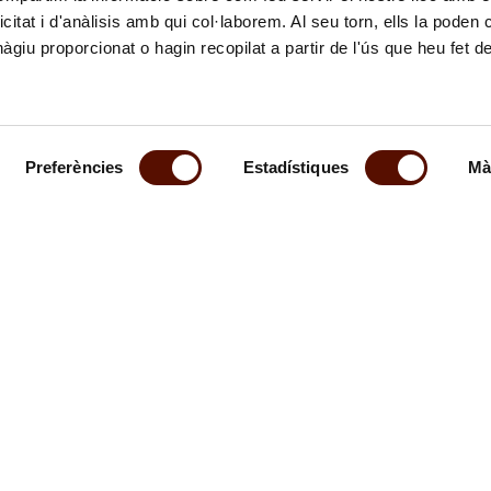
icitat i d'anàlisis amb qui col·laborem. Al seu torn, ells la poden
giu proporcionat o hagin recopilat a partir de l'ús que heu fet d
Preferències
Estadístiques
Mà
al boletín
Síguenos
emos informado de nuestras