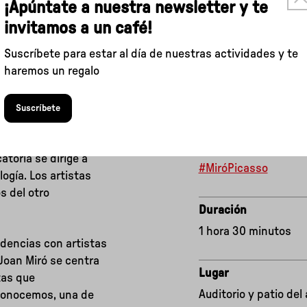
¡Apúntate a nuestra newsletter y te
invitamos a un café!
Suscríbete para estar al día de nuestras actividades y te
haremos un regalo
Suscríbete
 arte de la
Sigue esta actividad
atoria se dirige a
#MiróPicasso
ogía. Los artistas
s del otro
Duración
1 hora 30 minutos
ndencias con artistas
Joan Miró se centra
Lugar
tas que
Auditorio y patio del
 conocemos, una de