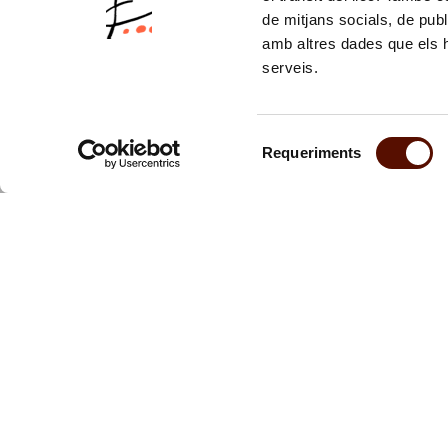
de mitjans socials, de publ
amb altres dades que els hà
serveis.
Selecció
Requeriments
de
consentiment
Suscríbete 
Te mantendr
actividades