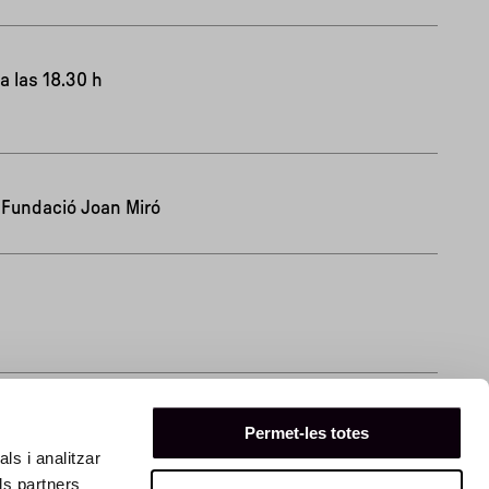
a las 18.30 h
a Fundació Joan Miró
Permet-les totes
ls i analitzar
ls partners