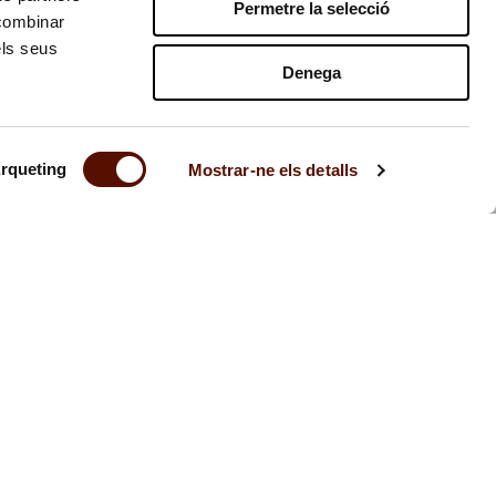
Permetre la selecció
 combinar
els seus
Denega
rqueting
Mostrar-ne els detalls
Contacto
Ley de transparencia
Aviso legal
Prensa
Privacidad
Buzón ético
Medio ambiente
© Fundació Joan Miró Barcelona 2026