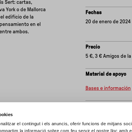
s Sert: cartas,
a York o de Mallorca
Fechas
l edificio de la
20 de enero de 2024 
 pensamiento en el
 entre ambos.
Precio
5 €, 3 € Amigos de l
Material de apoyo
Bases e información
Reservas
cookies
Entradas online
alitzar el contingut i els anuncis, oferir funcions de mitjans socia
compartim la informació sobre com feu servir el nostre lloc amb e