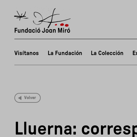
Visítanos
La Fundación
La Colección
E
Volver
Lluerna: corre