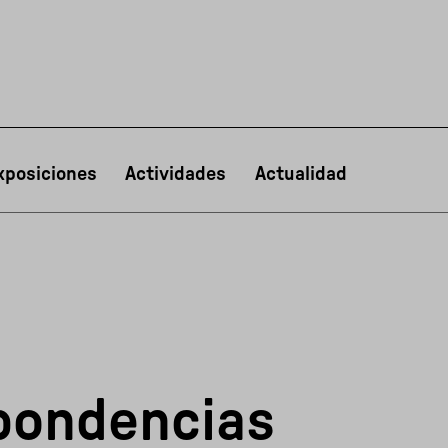
xposiciones
Actividades
Actualidad
PT
NL
IT
한국어
日本語
spondencias