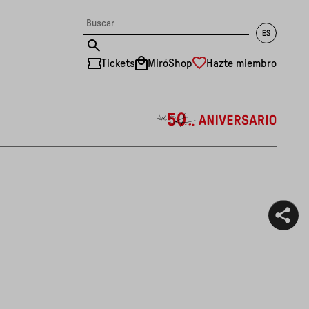
Tickets
MiróShop
Hazte miembro
中文
RU
DE
FR
EN
ES
CAT