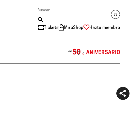
Tickets
MiróShop
Hazte miembro
中文
RU
DE
FR
EN
ES
CAT