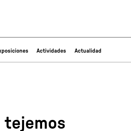
xposiciones
Actividades
Actualidad
PT
NL
IT
한국어
日本語
s tejemos