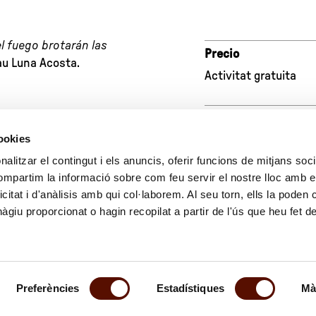
l fuego brotarán las
Precio
au Luna Acosta.
Activitat gratuita
Reservas
cookies
Entradas online
alitzar el contingut i els anuncis, oferir funcions de mitjans socia
compartim la informació sobre com feu servir el nostre lloc amb e
icitat i d'anàlisis amb qui col·laborem. Al seu torn, ells la poden
giu proporcionat o hagin recopilat a partir de l'ús que heu fet d
Preferències
Estadístiques
Mà