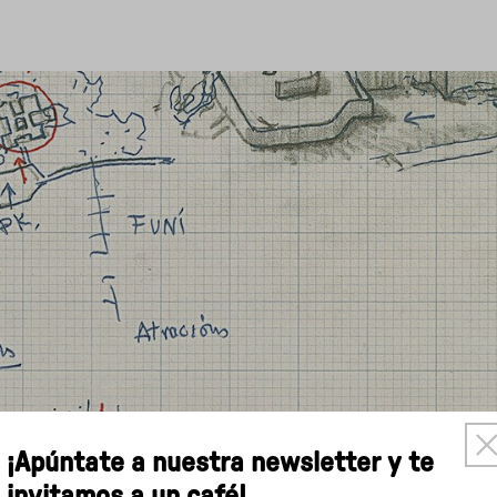
×
¡Apúntate a nuestra newsletter y te
invitamos a un café!