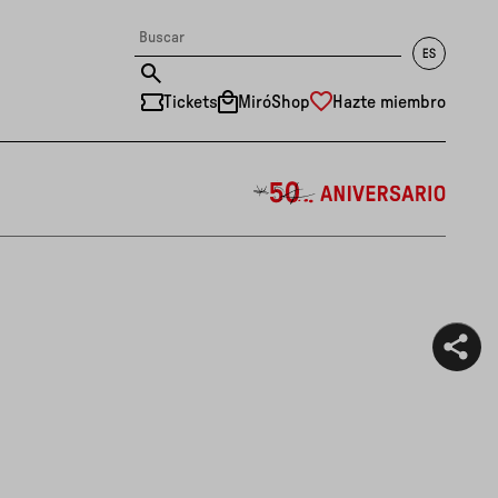
Tickets
MiróShop
Hazte miembro
中文
RU
DE
FR
EN
ES
CAT