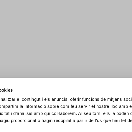
cookies
alitzar el contingut i els anuncis, oferir funcions de mitjans socia
compartim la informació sobre com feu servir el nostre lloc amb e
icitat i d'anàlisis amb qui col·laborem. Al seu torn, ells la poden
giu proporcionat o hagin recopilat a partir de l'ús que heu fet d