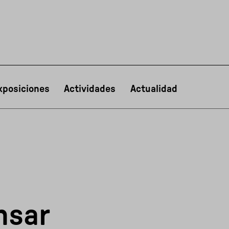
xposiciones
Actividades
Actualidad
PT
NL
IT
한국어
日本語
nsar