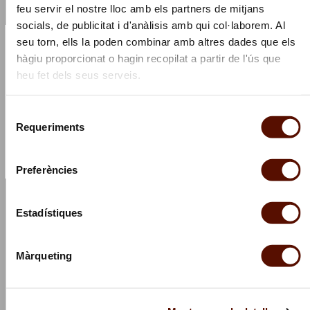
feu servir el nostre lloc amb els partners de mitjans
socials, de publicitat i d'anàlisis amb qui col·laborem. Al
seu torn, ells la poden combinar amb altres dades que els
×
¡Apúntate a nuestra newsletter y te invitamos a un café!
hàgiu proporcionat o hagin recopilat a partir de l'ús que
Suscríbete para estar al día de nuestras
heu fet dels seus serveis.
actividades y te haremos un regalo
Selecció
Requeriments
de
Charla entre Céline Sciamma y Carla Simón
Suscríbete
consentiment
26 de marzo de 2023, a las 12 h
Preferències
Mesa redonda
Diálogo entre las directoras Céline Sciamma y Carla Simón,
Estadístiques
dos de las voces más destacadas del panorama
cinematográfico europeo actual.
Màrqueting
sobre
"Charla
entre
Céline