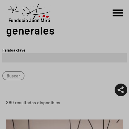
Archivo de actividades
generales
RU
DE
FR
EN
ES
CAT
Palabra clave
PT
NL
IT
中文
한국어
日本語
380 resultados disponibles