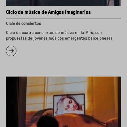
Ciclo de música de Amigos imaginarios
Ciclo de conciertos
Ciclo de cuatro conciertos de música en la Miró, con
propuestas de jóvenes músicos emergentes barceloneses
sobre
"Ciclo
de
música
de
Amigos
imaginarios"