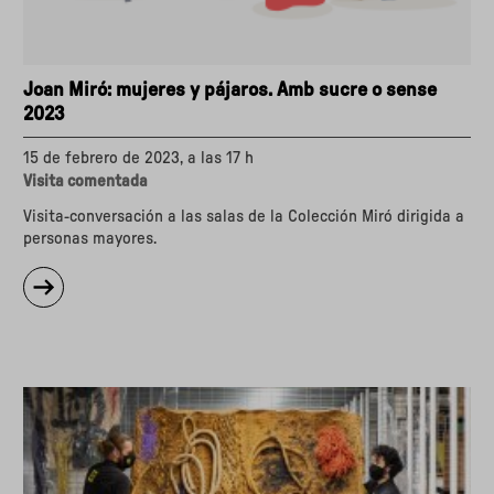
Joan Miró: mujeres y pájaros. Amb sucre o sense
2023
15 de febrero de 2023, a las 17 h
Visita comentada
Visita-conversación a las salas de la Colección Miró dirigida a
personas mayores.
sobre
"Joan
Miró:
mujeres
y
pájaros.
Amb
sucre
o
sense