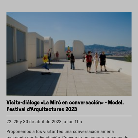
de
arte"
Visita-diálogo «La Miró en conversación» - Model.
Festival d’Arquitectures 2023
22, 29 y 30 de abril de 2023, a las 11 h
Proponemos a los visitantes una conversación amena
paseando por la Fundación. Conversar es poner al alcance de