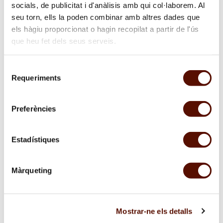
socials, de publicitat i d'anàlisis amb qui col·laborem. Al
seu torn, ells la poden combinar amb altres dades que
els hàgiu proporcionat o hagin recopilat a partir de l'ús
que heu fet dels seus serveis.
Selecció
Requeriments
de
consentiment
Preferències
Estadístiques
Màrqueting
Suscríbete al boletín
Te mantendremos informado de nuestras actividades
Mostrar-ne els detalls