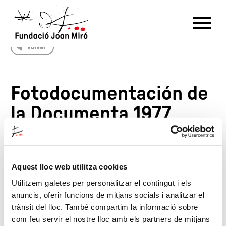
Volver
RU
DE
FR
EN
ES
CAT
Fotodocumentación de
PT
NL
IT
中文
한국어
日本語
la Documenta 1977
Fechas
Aquest lloc web utilitza cookies
15/11/1977
—
22/11/1977
Utilitzem galetes per personalitzar el contingut i els
anuncis, oferir funcions de mitjans socials i analitzar el
trànsit del lloc. També compartim la informació sobre
com feu servir el nostre lloc amb els partners de mitjans