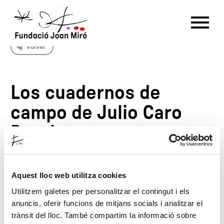
Volver
RU
DE
FR
EN
ES
CAT
Los cuadernos de
PT
NL
IT
中文
한국어
日本語
campo de Julio Caro
Baroja
Aquest lloc web utilitza cookies
Fechas
14/03/1980
—
06/04/1980
Utilitzem galetes per personalitzar el contingut i els
anuncis, oferir funcions de mitjans socials i analitzar el
trànsit del lloc. També compartim la informació sobre