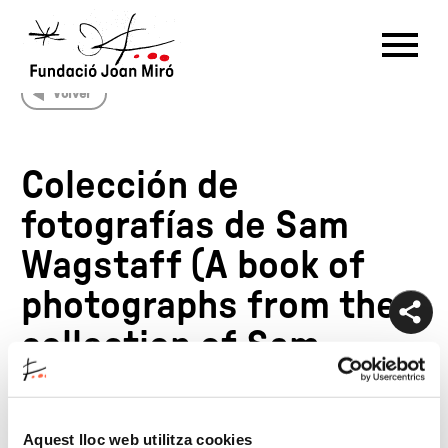
Volver
RU
DE
FR
EN
ES
CAT
Colección de
PT
NL
IT
中文
한국어
日本語
fotografías de Sam
Wagstaff (A book of
photographs from the
collection of Sam
Wagstaff)
Aquest lloc web utilitza cookies