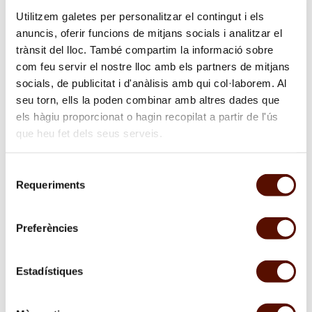
Utilitzem galetes per personalitzar el contingut i els
Fechas
anuncis, oferir funcions de mitjans socials i analitzar el
01/03/1982
—
30/04/1982
trànsit del lloc. També compartim la informació sobre
com feu servir el nostre lloc amb els partners de mitjans
socials, de publicitat i d'anàlisis amb qui col·laborem. Al
seu torn, ells la poden combinar amb altres dades que
els hàgiu proporcionat o hagin recopilat a partir de l'ús
que heu fet dels seus serveis.
Selecció
Requeriments
de
consentiment
Preferències
Estadístiques