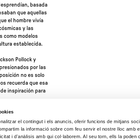
 desprendían, basada
ensaban que aquellas
que el hombre vivía
cósmicas y las
as como modelos
ultura establecida.
ackson Pollock y
presionados por las
posición no es solo
 nos recuerda que esa
 de inspiración para
cookies
alitzar el contingut i els anuncis, oferir funcions de mitjans socia
compartim la informació sobre com feu servir el nostre lloc amb e
icitat i d'anàlisis amb qui col·laborem. Al seu torn, ells la poden