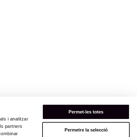
Permet-les totes
ls i analitzar
ls partners
Permetre la selecció
 combinar