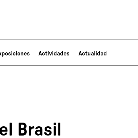
xposiciones
Actividades
Actualidad
PT
NL
IT
한국어
日本語
l Brasil