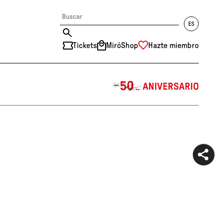
Tickets
MiróShop
Hazte miembro
中文
RU
DE
FR
EN
ES
CAT