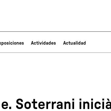
xposiciones
Actividades
Actualidad
PT
NL
IT
한국어
日本語
. Soterrani inici