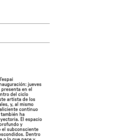
l’espai
Inauguración: jueves
) presenta en el
ntro del ciclo
ste artista de los
les, y, al mismo
aliciente continuo
ó también ha
ayectoria. El espacio
 profundo y
o el subconsciente
 escondidos. Dentro
a o lo que nace y