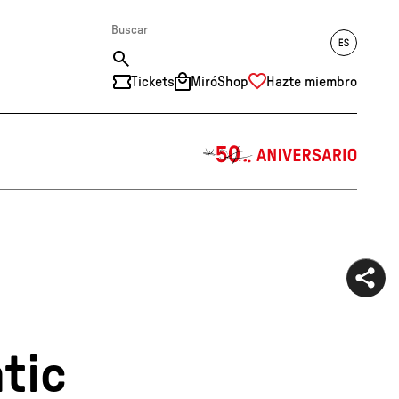
Tickets
MiróShop
Hazte miembro
中文
RU
DE
FR
EN
ES
CAT
àtic