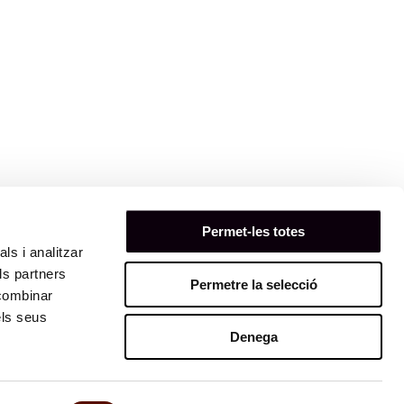
Permet-les totes
ls i analitzar
ls partners
Permetre la selecció
 combinar
els seus
Denega