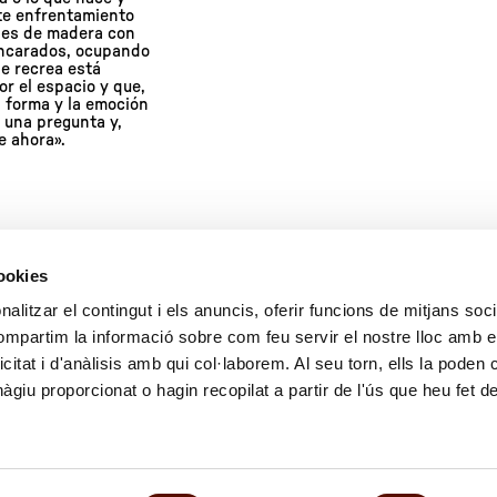
ste enfrentamiento
les de madera con
 encarados, ocupando
se recrea está
r el espacio y que,
la forma y la emoción
 una pregunta y,
e ahora».
cookies
alitzar el contingut i els anuncis, oferir funcions de mitjans socia
compartim la informació sobre com feu servir el nostre lloc amb e
icitat i d'anàlisis amb qui col·laborem. Al seu torn, ells la poden
giu proporcionat o hagin recopilat a partir de l'ús que heu fet d