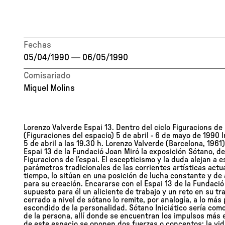
Fechas
05/04/1990
—
06/05/1990
Comisariado
Miquel Molins
Lorenzo Valverde Espai 13. Dentro del ciclo Figuracions de 
(Figuraciones del espacio) 5 de abril - 6 de mayo de 1990 
5 de abril a las 19.30 h. Lorenzo Valverde (Barcelona, 1961
Espai 13 de la Fundació Joan Miró la exposición Sótano, de
Figuracions de l’espai. El escepticismo y la duda alejan a e
parámetros tradicionales de las corrientes artísticas actua
tiempo, lo sitúan en una posición de lucha constante y de 
para su creación. Encararse con el Espai 13 de la Fundaci
supuesto para él un aliciente de trabajo y un reto en su tr
cerrado a nivel de sótano lo remite, por analogía, a lo más
escondido de la personalidad. Sótano Iniciático sería com
de la persona, allí donde se encuentran los impulsos más
de este espacio se oponen dos fuerzas o conceptos: la vid