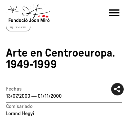
Volver
RU
DE
FR
EN
ES
CAT
Arte en Centroeuropa.
PT
NL
IT
中文
한국어
日本語
1949-1999
Fechas
13/07/2000
—
01/11/2000
Comisariado
Lorand Hegyi