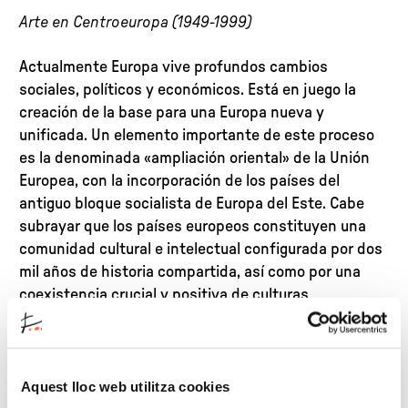
Arte en Centroeuropa (1949-1999)
Actualmente Europa vive profundos cambios
sociales, políticos y económicos. Está en juego la
creación de la base para una Europa nueva y
unificada. Un elemento importante de este proceso
es la denominada «ampliación oriental» de la Unión
Europea, con la incorporación de los países del
antiguo bloque socialista de Europa del Este. Cabe
subrayar que los países europeos constituyen una
comunidad cultural e intelectual configurada por dos
mil años de historia compartida, así como por una
coexistencia crucial y positiva de culturas
diferentes.
Si bien Centroeuropa, o
Mitteleuropa
, tuvo un rol
cultural decisivo durante mucho tiempo, sobre todo a
Aquest lloc web utilitza cookies