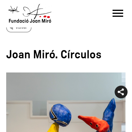
Volver
RU
DE
FR
EN
ES
CAT
Joan Miró. Círculos
PT
NL
IT
中文
한국어
日本語