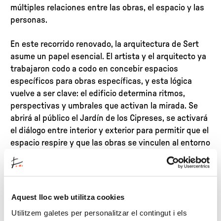
múltiples relaciones entre las obras, el espacio y las
personas.
En este recorrido renovado, la arquitectura de Sert
asume un papel esencial. El artista y el arquitecto ya
trabajaron codo a codo en concebir espacios
específicos para obras específicas, y esta lógica
vuelve a ser clave: el edificio determina ritmos,
perspectivas y umbrales que activan la mirada. Se
abrirá al público el Jardín de los Cipreses, se activará
el diálogo entre interior y exterior para permitir que el
espacio respire y que las obras se vinculen al entorno
y a la luz que las rodea.
Con más de un centenar de obras, la reordenación es
posible gracias a la generosidad fundacional de Joan
Aquest lloc web utilitza cookies
Miró, de su familia y de coleccionistas e instituciones
Utilitzem galetes per personalitzar el contingut i els
que han donado o cedido obra.