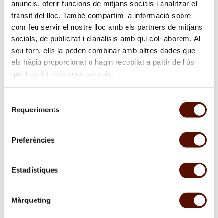
anuncis, oferir funcions de mitjans socials i analitzar el
trànsit del lloc. També compartim la informació sobre
com feu servir el nostre lloc amb els partners de mitjans
Venta de entradas
socials, de publicitat i d'anàlisis amb qui col·laborem. Al
seu torn, ells la poden combinar amb altres dades que
els hàgiu proporcionat o hagin recopilat a partir de l'ús
que heu fet dels seus serveis.
Selecció
Requeriments
de
consentiment
Preferències
Estadístiques
Màrqueting
Exposición
Joan Miró. Círculos
. Fundació Joan Miró,
Barcelona. Fotografía: Davide Camesasca. © Successió