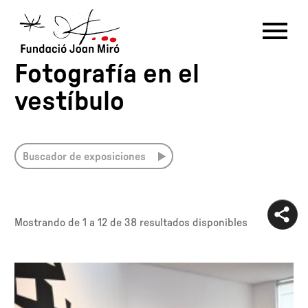
Exposiciones -
Fotografía en el
RU
DE
FR
EN
ES
CAT
vestíbulo
PT
NL
IT
中文
한국어
日本語
Buscador de exposiciones
Mostrando de
1 a 12
de 38 resultados disponibles