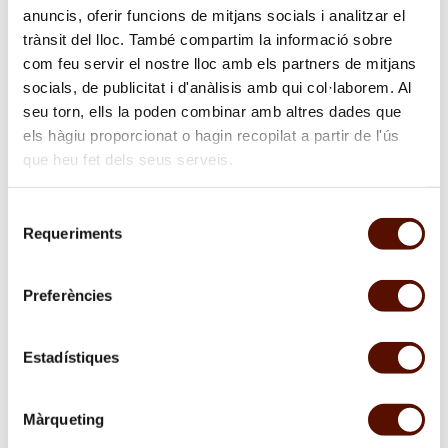
anuncis, oferir funcions de mitjans socials i analitzar el
de Alexander Calder a Mont-roig del Camp
trànsit del lloc. També compartim la informació sobre
sobre
com feu servir el nostre lloc amb els partners de mitjans
"De
socials, de publicitat i d'anàlisis amb qui col·laborem. Al
cuando
seu torn, ells la poden combinar amb altres dades que
el
circo
els hàgiu proporcionat o hagin recopilat a partir de l'ús
de
que heu fet dels seus serveis.
Calder
llegó
Selecció
a
Requeriments
Mont-
de
roig"
consentiment
Preferències
Estadístiques
Màrqueting