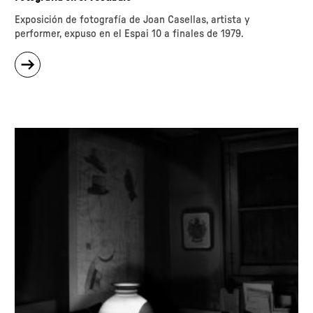
Exposición de fotografía de Joan Casellas, artista y
performer, expuso en el Espai 10 a finales de 1979.
sobre
"Retratos
sentimentales
de
Nueva
York"