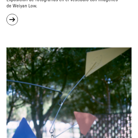
de Weiyan Low.
sobre
"La
última
fábrica
de
cerillas"