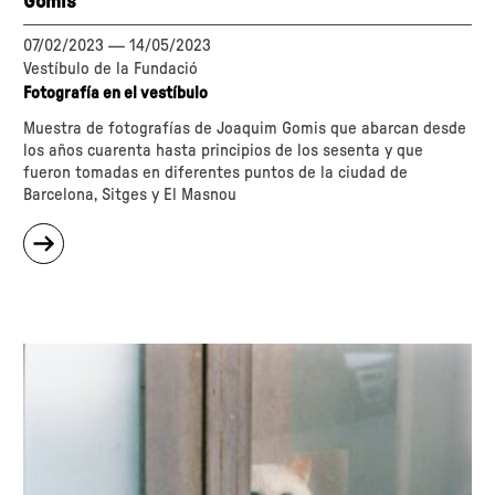
Gomis
07/02/2023
—
14/05/2023
Vestíbulo de la Fundació
Fotografía en el vestíbulo
Muestra de fotografías de Joaquim Gomis que abarcan desde
los años cuarenta hasta principios de los sesenta y que
fueron tomadas en diferentes puntos de la ciudad de
Barcelona, Sitges y El Masnou
sobre
"Ilusiones
e
ilusionismo.
Fotografías
de
Joaquim
Gomis"