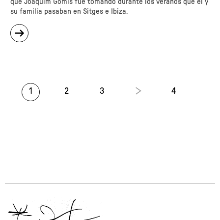
que Joaquim Gomis fue tomando durante los veranos que él y
su familia pasaban en Sitges e Ibiza.
sobre
"Días
largos,
noches
cortas"
1
2
3
4