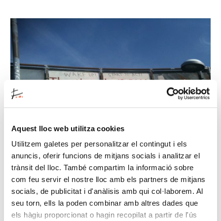
Aquest lloc web utilitza cookies
Utilitzem galetes per personalitzar el contingut i els
anuncis, oferir funcions de mitjans socials i analitzar el
trànsit del lloc. També compartim la informació sobre
com feu servir el nostre lloc amb els partners de mitjans
socials, de publicitat i d'anàlisis amb qui col·laborem. Al
La Fundació Joan Miró acoge el simposio
Cuando las
seu torn, ells la poden combinar amb altres dades que
líneas son tiempo
del ciclo del Espai 13 para la
els hàgiu proporcionat o hagin recopilat a partir de l'ús
temporada 2015-2016