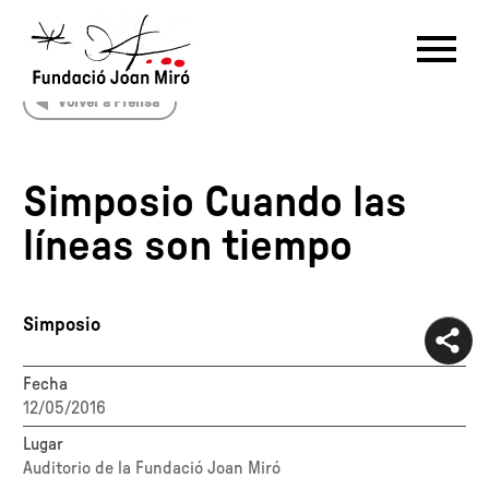
Volver a Prensa
RU
DE
FR
EN
ES
CAT
Simposio Cuando las
PT
NL
IT
中文
한국어
日本語
líneas son tiempo
Simposio
Fecha
12/05/2016
Lugar
Auditorio de la Fundació Joan Miró