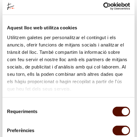
Contraseña *
Aquest lloc web utilitza cookies
Utilitzem galetes per personalitzar el contingut i els
Repetir contraseña *
anuncis, oferir funcions de mitjans socials i analitzar el
trànsit del lloc. També compartim la informació sobre
com feu servir el nostre lloc amb els partners de mitjans
socials, de publicitat i d'anàlisis amb qui col·laborem. Al
* Campos obligatorios
seu torn, ells la poden combinar amb altres dades que
els hàgiu proporcionat o hagin recopilat a partir de l'ús
que heu fet dels seus serveis.
He leído la nota legal para mandar el formulario y acepto
las condiciones.
Leer la nota legal
*
Selecció
Las imágenes de prensa tienen un uso exclusivo para
Requeriments
de
difusión en los medios de comunicación, pero los
consentiment
derechos de autor corresponderán siempre al autor o a
su representante legal *
Preferències