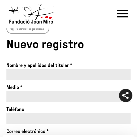
Volver a prensa
RU
DE
FR
EN
ES
CAT
Nuevo registro
PT
NL
IT
中文
한국어
日本語
Nombre y apellidos del titular *
Medio *
Teléfono
Correo electrónico *