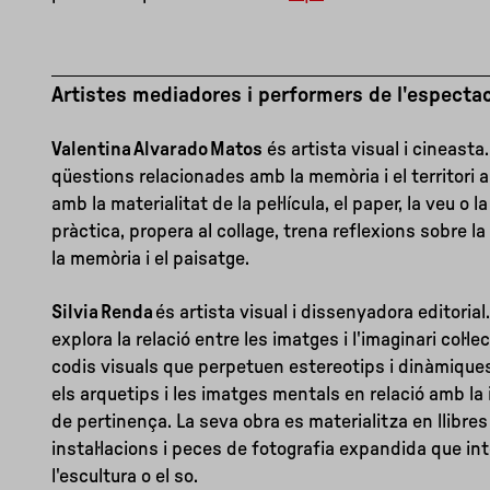
Artistes mediadores i performers de l'espectac
Valentina Alvarado Matos
és artista visual i cineast
qüestions relacionades amb la memòria i el territori a
amb la materialitat de la pel·lícula, el paper, la veu o 
pràctica, propera al collage, trena reflexions sobre la
la memòria i el paisatge.
Silvia Renda
és artista visual i dissenyadora editorial
explora la relació entre les imatges i l'imaginari col·lec
codis visuals que perpetuen estereotips i dinàmiques
els arquetips i les imatges mentals en relació amb la i
de pertinença. La seva obra es materialitza en llibres 
instal·lacions i peces de fotografia expandida que i
l'escultura o el so.