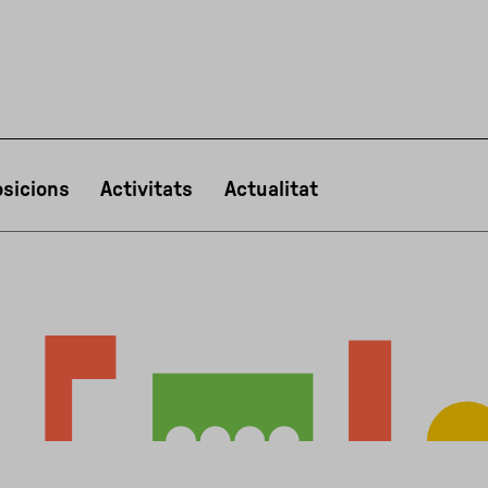
sicions
Activitats
Actualitat
PT
NL
IT
한국어
日本語