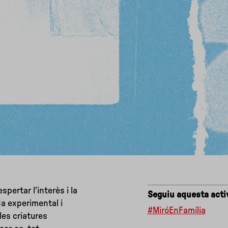
pertar l'interès i la
Seguiu aquesta activ
da experimental i
#MiróEnFamília
 les criatures