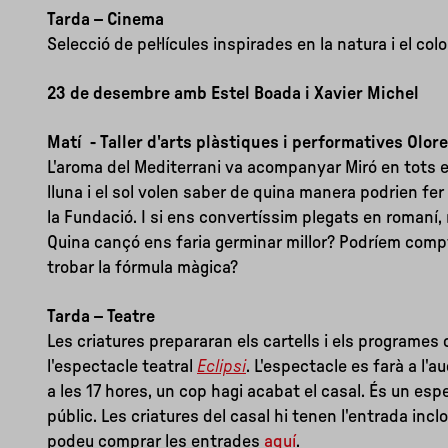
Tarda – Cinema
Selecció de pel·lícules inspirades en la natura i el colo
23 de desembre amb Estel Boada i Xavier Michel
Matí - Taller d'arts plàstiques i performatives Olor
L'aroma del Mediterrani va acompanyar Miró en tots e
lluna i el sol volen saber de quina manera podrien fer 
la Fundació. I si ens convertíssim plegats en romaní,
Quina cançó ens faria germinar millor? Podríem compt
trobar la fórmula màgica?
Tarda – Teatre
Les criatures prepararan els cartells i els programes
l'espectacle teatral
Eclipsi
. L'espectacle es farà a l'a
a les 17 hores, un cop hagi acabat el casal. És un esp
públic. Les criatures del casal hi tenen l'entrada inclo
podeu comprar les entrades
aquí
.