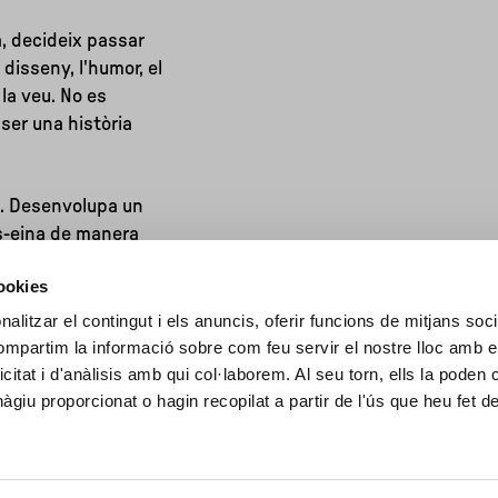
a, decideix passar
disseny, l'humor, el
i la veu. No es
 ser una història
. Desenvolupa un
s-eina de manera
jectes, el circ, la
cookies
sèmic i sensible.
alitzar el contingut i els anuncis, oferir funcions de mitjans socia
compartim la informació sobre com feu servir el nostre lloc amb e
icitat i d'anàlisis amb qui col·laborem. Al seu torn, ells la poden
giu proporcionat o hagin recopilat a partir de l'ús que heu fet d