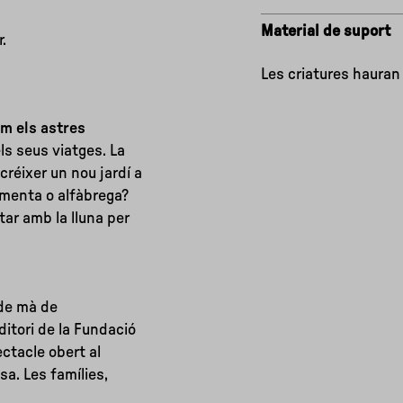
Material de suport
r.
Les criatures hauran d
em els astres
ls seus viatges. La
créixer un nou jardí a
 menta o alfàbrega?
ar amb la lluna per
 de mà de
uditori de la Fundació
ectacle obert al
sa. Les famílies,