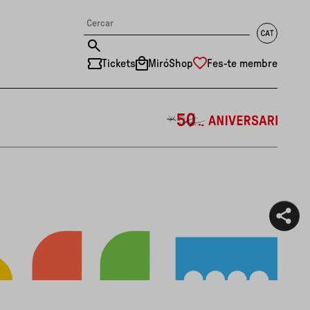
Tickets
MiróShop
Fes-te membre
中文
RU
DE
FR
EN
ES
CAT