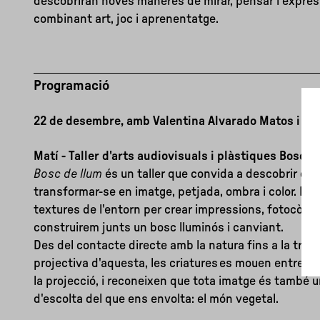
descobriran noves maneres de mirar, pensar i express
combinant art, joc i aprenentatge.
Programació
22 de desembre, amb Valentina Alvarado Matos
i Si
Matí - Taller d'arts audiovisuals i plàstiques Bosc d
Bosc de llum
és un taller que convida a descobrir co
transformar-se en imatge, petjada, ombra i color. Reco
textures de l'entorn per crear impressions, fotocòpies
construirem junts un bosc lluminós i canviant.
Des del contacte directe amb la natura fins a la tradu
projectiva d'aquesta, les criatures es mouen entre la re
la projecció, i reconeixen que tota imatge és també u
d'escolta del que ens envolta: el món vegetal.