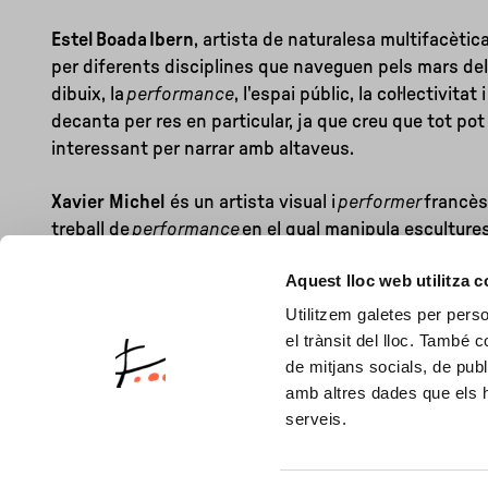
Estel Boada Ibern
, artista de naturalesa multifacètic
per diferents disciplines que naveguen pels mars del 
dibuix, la
performance
, l'espai públic, la col·lectivitat 
decanta per res en particular, ja que creu que tot pot
interessant per narrar amb altaveus.
Xavier Michel
és un artista visual i
performer
francès
treball de
performance
en el qual manipula esculture
absurda i poètica. Aquesta pràctica beu del teatre d'ob
Aquest lloc web utilitza 
dansa i la música, i li permet crear un llenguatge poli
Utilitzem galetes per person
el trànsit del lloc. També 
de mitjans socials, de publ
amb altres dades que els hà
serveis.