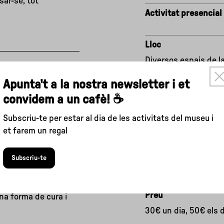
ar-se, tot
Activitat presencial
Lloc
Diversos espais de l
×
Apunta't a la nostra newsletter i et
lvia Renda
Dates
convidem a un cafè! ☕
22 i 23 de desembre d
e llum
Subscriu-te per estar al dia de les activitats del museu i
de les 8.30 h
m les plantes poden
et farem un regal
l·lectarem fulles i
 i projeccions, i
Edat recomanada
Subscriu-te
De 5 a 10 anys
cció lumínica i
col·lecció, la còpia i
Preu
na forma de cura i
30€ un dia, 50€ els 