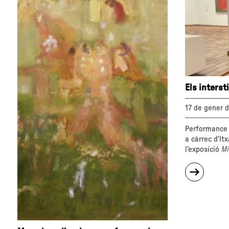
Els interst
17 de gener d
Performance 
a càrrec d’It
l’exposició
Mi
sobre
"Els
intersti
allà
on
es
canta"