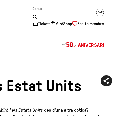
Tickets
MiróShop
Fes-te membre
中文
RU
DE
FR
EN
ES
CAT
s Estat Units
Miró i els Estats Units
des d'una altra òptica?