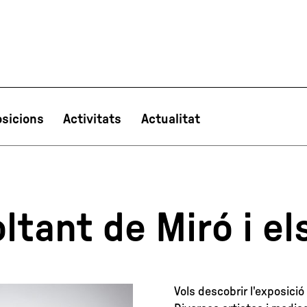
sicions
Activitats
Actualitat
PT
NL
IT
한국어
日本語
ltant de Miró i el
Vols descobrir l'exposició