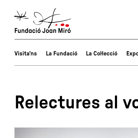
Visita’ns
La Fundació
La Col·lecció
Expo
Relectures al vo