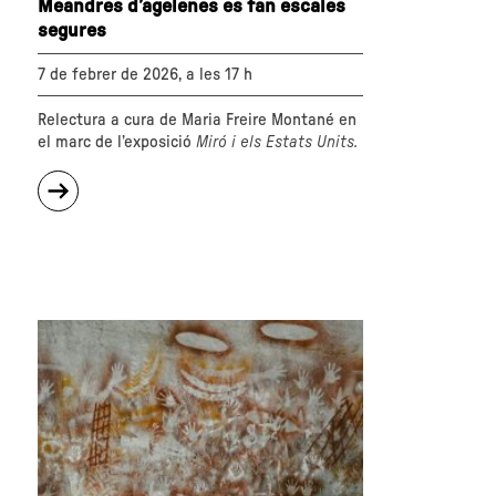
Meandres d’agelenes es fan escales
segures
7 de febrer de 2026, a les 17 h
Relectura a cura de Maria Freire Montané en
el marc de l’exposició
Miró i els Estats Units.
sobre
"Meandres
d’agelenes
es
fan
escales
segures"