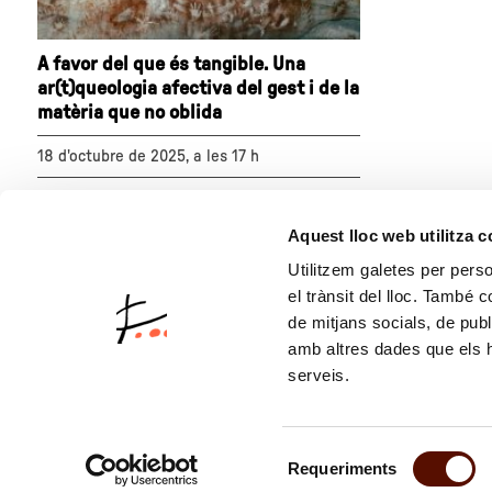
A favor del que és tangible. Una
ar(t)queologia afectiva del gest i de la
matèria que no oblida
18 d'octubre de 2025, a les 17 h
Relectura a cura de Júlia Lull Sanz en el
marc de l’exposició
Miró i els Estats Units
Aquest lloc web utilitza 
sobre
Utilitzem galetes per person
"A
el trànsit del lloc. També 
favor
de mitjans socials, de publ
del
amb altres dades que els hà
que
és
serveis.
tangible.
Una
ar(t)queologia
Selecció
afectiva
Requeriments
de
del