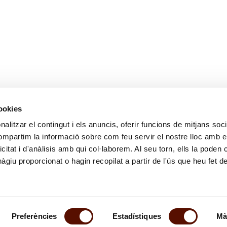
cookies
alitzar el contingut i els anuncis, oferir funcions de mitjans socia
compartim la informació sobre com feu servir el nostre lloc amb e
icitat i d'anàlisis amb qui col·laborem. Al seu torn, ells la poden
giu proporcionat o hagin recopilat a partir de l'ús que heu fet d
Preferències
Estadístiques
Mà