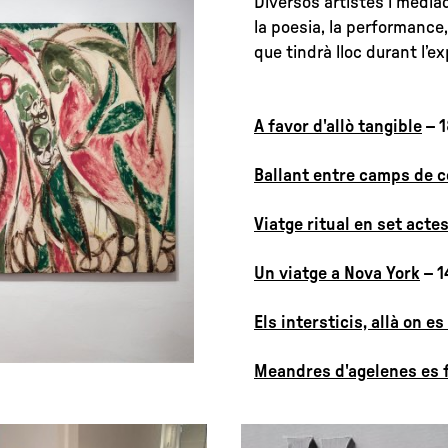
Diversos artistes i media
la poesia, la performance,
que tindrà lloc durant l’e
A favor d'allò tangible
– 1
Ballant entre camps de c
Viatge ritual en set acte
Un viatge a Nova York
– 1
Els intersticis, allà on e
Meandres d'agelenes es 