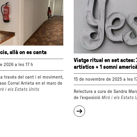
icis, allà on es canta
Viatge ritual en set actes: 
e 2026 a les 17 h
artístics + 1 somni americ
a través del cant i el moviment,
15 de novembre de 2025 a les 1
xaso Corral Arrieta en el marc de
ró i els Estats Units
Relectura a cura de Sandra Mar
de l’exposició
Miró i els Estats 
sobre
cis,
"Viatge
ritual
en
set