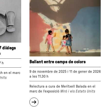
7 diàlegs
à
Ballant entre camps de colors
7 h
9 de novembre de 2025 i 11 de gener de 2026
ch en el marc
a les 11.30 h
Units
Relectura a cura de Meritxell Balada en el
marc de l’exposició
Miró i els Estats Units
sobre
"Ballant